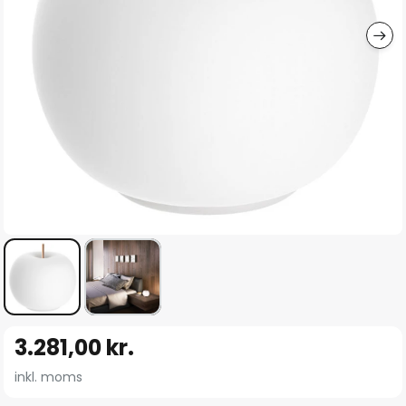
Gå
3.281,00 kr.
til
starten
inkl. moms
af