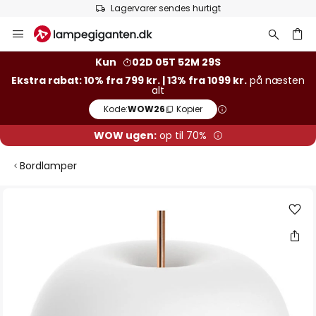
Lagervarer sendes hurtigt
Skip
to
Content
Kun
02D 05T 52M 28S
Ekstra rabat: 10% fra 799 kr. | 13% fra 1099 kr.
på næsten
alt
Kode:
WOW26
Kopier
WOW ugen:
op til 70%
Bordlamper
Gå
til
slutningen
af
billedgalleriet