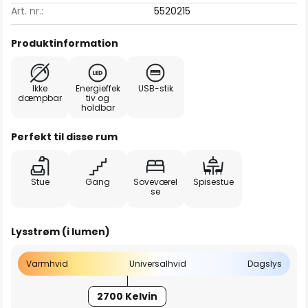
Art. nr.:
5520215
Produktinformation
Ikke
Energieffek
USB-stik
dæmpbar
tiv og
holdbar
Perfekt til disse rum
Stue
Gang
Soveværel
Spisestue
se
Lysstrøm (i lumen)
Varmhvid
Universalhvid
Dagslys
2700 Kelvin