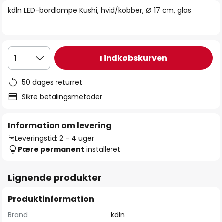
billedgalleriet
kdln LED-bordlampe Kushi, hvid/kobber, Ø 17 cm, glas
I indkøbskurven
1
50 dages returret
Sikre betalingsmetoder
Information om levering
Leveringstid: 2 - 4 uger
Pære permanent
installeret
Lignende produkter
Produktinformation
Brand
kdln