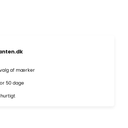
nten.dk
dvalg af mærker
for 50 dage
hurtigt