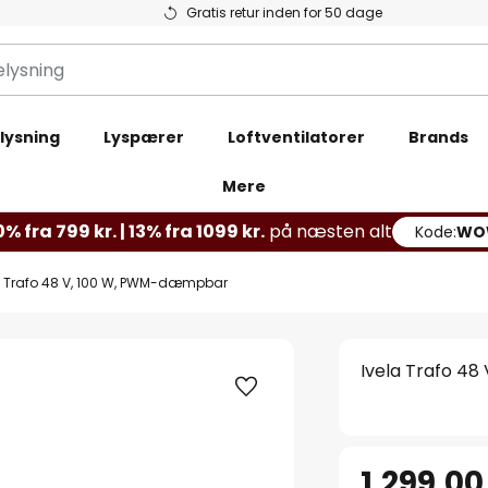
Gratis retur inden for 50 dage
lysning
Lyspærer
Loftventilatorer
Brands
Mere
% fra 799 kr. | 13% fra 1099 kr.
på næsten alt
Kode:
WO
a Trafo 48 V, 100 W, PWM-dæmpbar
Ivela Trafo 4
1.299,00