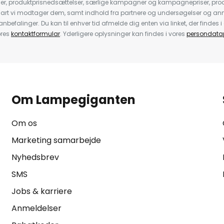
der, produktprisnedsættelser, særlige kampagner og kampagnepriser, pro
nart vi modtager dem, samt indhold fra partnere og undersøgelser og 
efalinger. Du kan til enhver tid afmelde dig enten via linket, der findes i 
ores
kontaktformular
. Yderligere oplysninger kan findes i vores
persondatap
Om Lampegiganten
Om os
Marketing samarbejde
Nyhedsbrev
SMS
Jobs & karriere
Anmeldelser