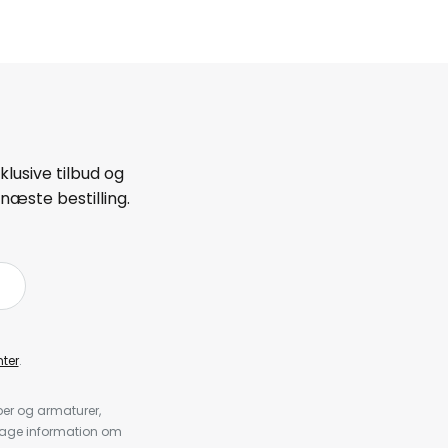
lusive tilbud og
næste bestilling.
ter
.
er og armaturer,
dtage information om