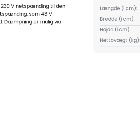
230 V netspænding til den
Længde (i cm):
etspænding, som 48 V
Bredde (i cm):
ed. Dæmpning er mulig via
Højde (i cm):
Nettovægt (kg)