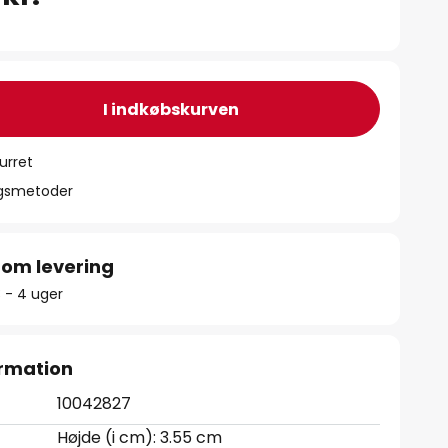
I indkøbskurven
urret
ngsmetoder
 om levering
3 - 4 uger
rmation
10042827
Højde (i cm): 3.55 cm