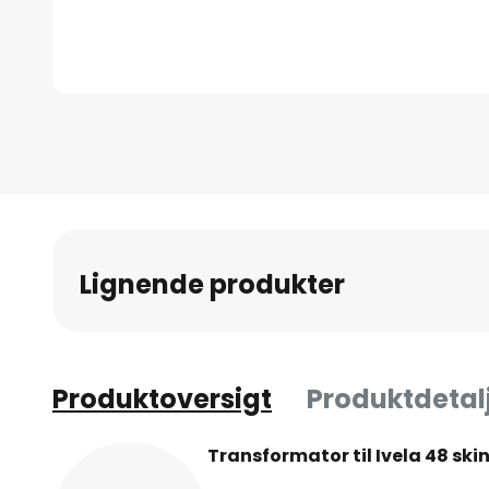
Gå
til
starten
af
billedgalleriet
Lignende produkter
Produktoversigt
Produktdetal
Transformator til Ivela 48 