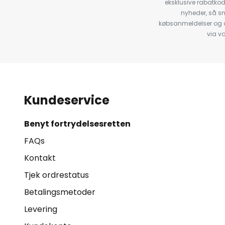
eksklusive rabatko
nyheder, så s
købsanmeldelser og anb
via v
Kundeservice
Benyt fortrydelsesretten
FAQs
Kontakt
Tjek ordrestatus
Betalingsmetoder
Levering