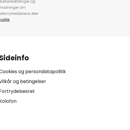
duktanbefalinger og
anmodninger om
alle nyhedsbreve, eller
olitik
.
Sideinfo
Cookies og persondatapolitik
Vilkår og betingelser
Fortrydelsesret
Kolofon