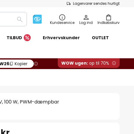
Lagervarer sendes hurtigt
Søg
Kundeservice
Log ind
Indkøbskurv
TILBUD
Erhvervskunder
OUTLET
WOW ugen:
op til 70%
W26
Kopier
8 V, 100 W, PWM-dæmpbar
 kr.