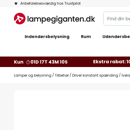
Skip
Anbefalelsesværdig hos Trustpilot
to
Find
Content
din
belysning
Indendørsbelysning
Rum
Udendørsbe
Ekstra rabat: 10
Kun
01D 17T 43M 09S
Lamper og belysning
Tilbehør
Driver konstant spænding
Ivel
Gå
til
slutningen
af
billedgalleriet