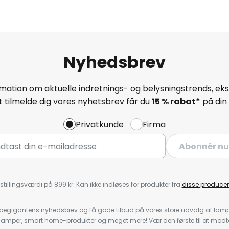
Nyhedsbrev
mation om aktuelle indretnings- og belysningstrends, eksk
 tilmelde dig vores nyhetsbrev får du
15 % rabat*
på din 
Privatkunde
Firma
Abonnér nu
stillingsværdi på 899 kr. Kan ikke indløses for produkter fra
disse producen
pegigantens nyhedsbrev og få gode tilbud på vores store udvalg af lamp
llelamper, smart home-produkter og meget mere! Vær den første til at mo