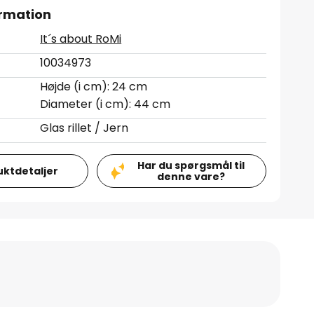
rmation
It´s about RoMi
10034973
Højde (i cm): 24 cm
Diameter (i cm): 44 cm
Glas rillet / Jern
Har du spørgsmål til
uktdetaljer
denne vare?