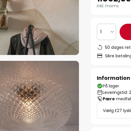
inkl. moms
1
50 dages ret
Sikre betali
Information
På lager
Leveringstid: 
Pære
medfølg
Vælg E27 lysk