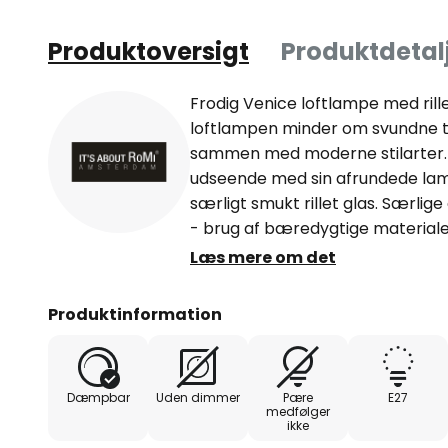
Produktoversigt
Produktdetal
Frodig Venice loftlampe med ril
loftlampen minder om svundne ti
sammen med moderne stilarter. 
udseende med sin afrundede la
særligt smukt rillet glas. Særlig
- brug af bæredygtige materialer
træ for hvert solgt armatur - d
Læs mere om det
samarbejde med Eden Reforestati
armatur er inspireret af en by
Produktinformation
Dæmpbar
Uden dimmer
Pære
E27
medfølger
ikke