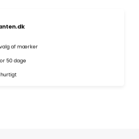
nten.dk
dvalg af mærker
for 50 dage
hurtigt