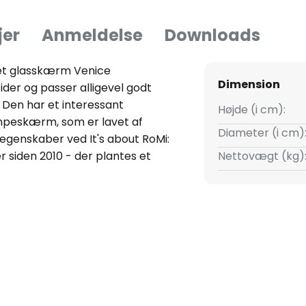
jer
Anmeldelse
Downloads
let glasskærm Venice
Dimension
der og passer alligevel godt
Den har et interessant
Højde (i cm):
mpeskærm, som er lavet af
Diameter (i cm)
e egenskaber ved It's about RoMi:
 siden 2010 - der plantes et
Nettovægt (kg)
ette udligner CO2-udledningen -
on Projects siden 2019 - hvert