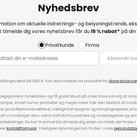
Nyhedsbrev
mation om aktuelle indretnings- og belysningstrends, eksk
 tilmelde dig vores nyhetsbrev får du
15 % rabat*
på din 
Privatkunde
Firma
Abonnér nu
stillingsværdi på 899 kr. Kan ikke indløses for produkter fra
disse producen
pegigantens nyhedsbrev og få gode tilbud på vores store udvalg af lamp
llelamper, smart home-produkter og meget mere! Vær den første til at mo
der, produktprisnedsættelser, særlige kampagner og kampagnepriser, pro
nart vi modtager dem, samt indhold fra partnere og undersøgelser og 
efalinger. Du kan til enhver tid afmelde dig enten via linket, der findes i 
ores
kontaktformular
. Yderligere oplysninger kan findes i vores
persondatap