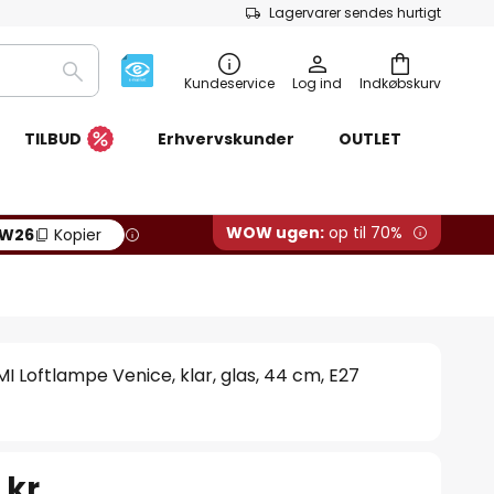
Lagervarer sendes hurtigt
Søg
Kundeservice
Log ind
Indkøbskurv
TILBUD
Erhvervskunder
OUTLET
WOW ugen:
op til 70%
W26
Kopier
I Loftlampe Venice, klar, glas, 44 cm, E27
 kr.