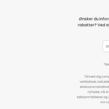
Ønsker du infor
rabatter? Ved at
*Be
Tilmeld dig Lam
ventilatorer, solce
eksklusive rabatko
nyheder, så s
købsanmeldelser og anb
via v