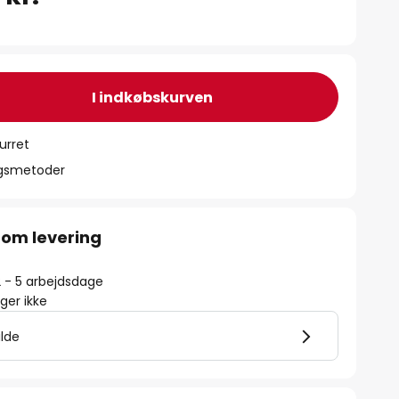
I indkøbskurven
urret
ngsmetoder
 om levering
2 - 5 arbejdsdage
er ikke
ilde