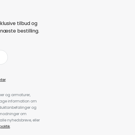
lusive tilbud og
næste bestilling.
ter
.
er og armaturer,
dtage information om
duktanbefalinger og
anmodninger om
alle nyhedsbreve, eller
olitik
.