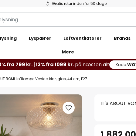
Gratis retur inden for 50 dage
lysning
Lyspærer
Loftventilatorer
Brands
Mere
% fra 799 kr. | 13% fra 1099 kr.
på næsten alt
Kode:
WO
OUT ROMI Loftlampe Venice, klar, glas, 44 cm, E27
IT'S ABOUT ROM
1.882,00