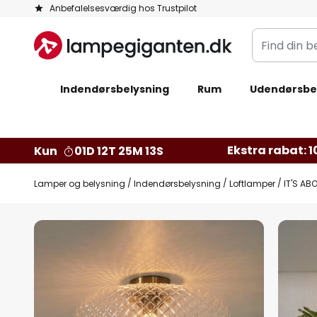
Skip
Anbefalelsesværdig hos Trustpilot
to
Find
Content
din
belysning
Indendørsbelysning
Rum
Udendørsbe
Ekstra rabat: 10
Kun
01D 12T 25M 12S
Lamper og belysning
Indendørsbelysning
Loftlamper
IT'S AB
Gå
til
slutningen
af
billedgalleriet