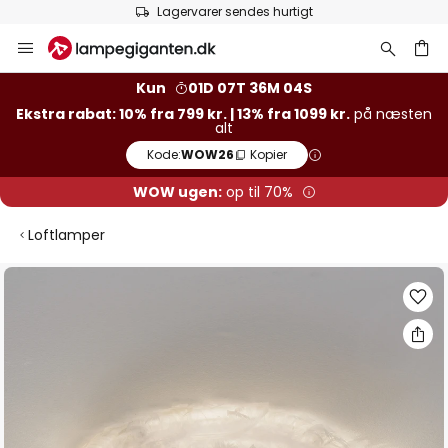
Lagervarer sendes hurtigt
Skip
to
Content
Kun
01D 07T 36M 04S
Ekstra rabat: 10% fra 799 kr. | 13% fra 1099 kr.
på næsten
alt
Kode:
WOW26
Kopier
WOW ugen:
op til 70%
Loftlamper
Gå
til
slutningen
af
billedgalleriet