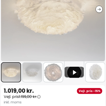
Gå
1.019,00 kr.
Vejl. pris -15%
til
Vejl. pris
1.199,00 kr.
starten
inkl. moms
af