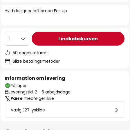
billedgalleriet
Hvid designer loftlampe Eos up
I indkøbskurven
1
50 dages returret
Sikre betalingsmetoder
Information om levering
På lager
Leveringstid: 2 - 5 arbejdsdage
Pære
medfølger ikke
Vælg E27 lyskilde