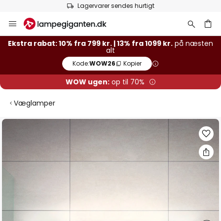
Lagervarer sendes hurtigt
Skip
to
Content
Ekstra rabat: 10% fra 799 kr. | 13% fra 1099 kr.
på næsten
alt
Kode:
WOW26
Kopier
WOW ugen:
op til 70%
Væglamper
Gå
til
slutningen
af
billedgalleriet