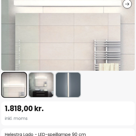
Gå
1.818,00 kr.
til
starten
inkl. moms
af
billedgalleriet
Helestra Lado - LED-spejllampe 90 cm