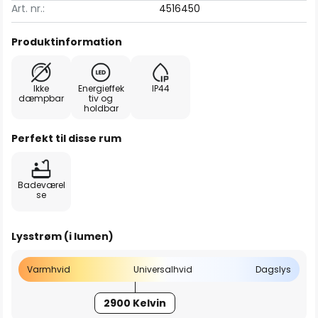
Art. nr.:
4516450
Produktinformation
Ikke
Energieffek
IP44
dæmpbar
tiv og
holdbar
Perfekt til disse rum
Badeværel
se
Lysstrøm (i lumen)
Varmhvid
Universalhvid
Dagslys
2900 Kelvin