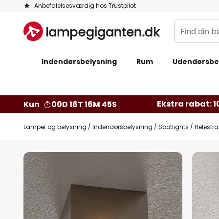
Skip
Anbefalelsesværdig hos Trustpilot
to
Find
Content
din
belysning
Indendørsbelysning
Rum
Udendørsbe
Ekstra rabat: 10
Kun
00D 16T 16M 44S
Lamper og belysning
Indendørsbelysning
Spotlights
Helestra
Gå
til
slutningen
af
billedgalleriet