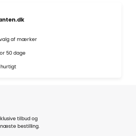
nten.dk
dvalg af mærker
for 50 dage
hurtigt
lusive tilbud og
næste bestilling.