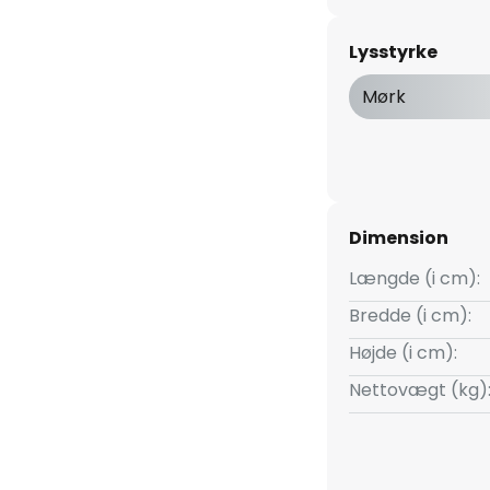
 der anvendes flere armaturer,
bord eller i en lang gang.
Lysstyrke
 LED-loftarmaturet kendetegnet
Mørk
arve og et meget godt
 hvilket får alle farver i
rlige. For at styre lysoutputtet
per (ikke inkluderet).
Dimension
Længde (i cm):
Bredde (i cm):
Højde (i cm):
Nettovægt (kg)