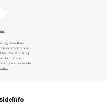
ter
.
er og armaturer,
dtage information om
duktanbefalinger og
anmodninger om
alle nyhedsbreve, eller
olitik
.
Sideinfo