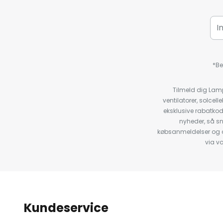
*Be
Tilmeld dig Lam
ventilatorer, solce
eksklusive rabatko
nyheder, så s
købsanmeldelser og anb
via v
Kundeservice