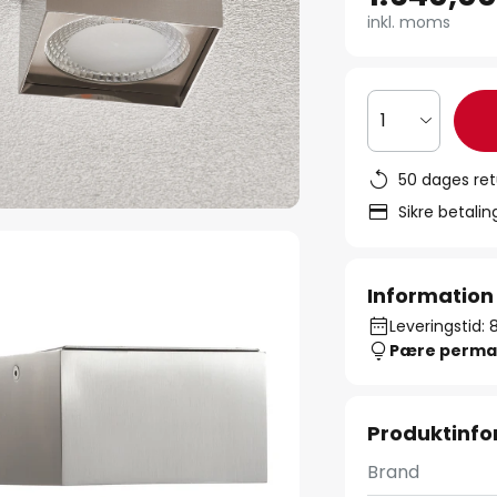
inkl. moms
1
50 dages ret
Sikre betali
Information
Leveringstid: 
Pære perma
Produktinfo
Brand