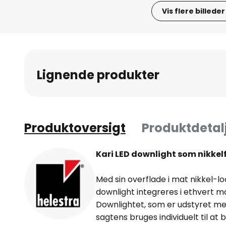
Vis flere billeder
Gå
til
starten
af
Lignende produkter
billedgalleriet
Produktoversigt
Produktdetal
Kari LED downlight som nikkel
Med sin overflade i mat nikkel-l
downlight integreres i ethvert 
Downlightet, som er udstyret med
sagtens bruges individuelt til at 