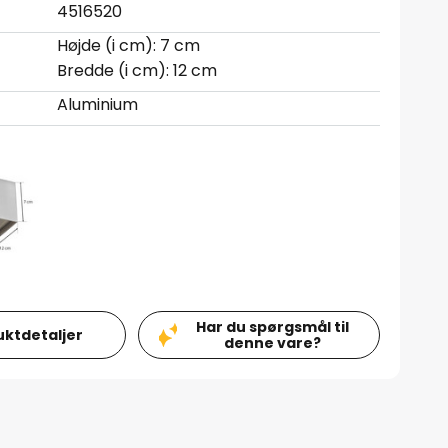
4516520
Højde (i cm): 7 cm
Bredde (i cm): 12 cm
Aluminium
Har du spørgsmål til
uktdetaljer
denne vare?