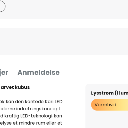
jer
Anmeldelse
farvet kubus
Lysstrøm (i lu
ook kan den kantede Kari LED
Varmhvid
moderne indretningskoncept.
 kraftig LED-teknologi, kan
belyse et mindre rum eller et