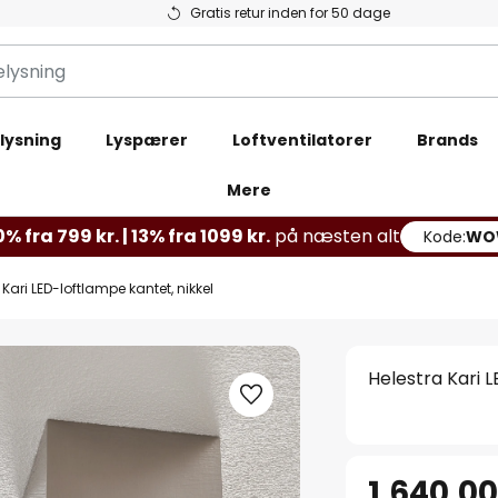
Gratis retur inden for 50 dage
lysning
Lyspærer
Loftventilatorer
Brands
Mere
% fra 799 kr. | 13% fra 1099 kr.
på næsten alt
Kode:
WO
 Kari LED-loftlampe kantet, nikkel
Helestra Kari 
1.640,00