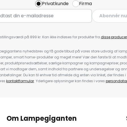
Privatkunde
Firma
Abonnér nu
stillingsværdi på 899 kr. Kan ikke indløses for produkter fra
disse producen
pegigantens nyhedsbrev og få gode tilbud på vores store udvalg af lamp
llelamper, smart home-produkter og meget mere! Vær den første til at mo
der, produktprisnedsættelser, særlige kampagner og kampagnepriser, pro
nart vi modtager dem, samt indhold fra partnere og undersøgelser og 
efalinger. Du kan til enhver tid afmelde dig enten via linket, der findes i 
ores
kontaktformular
. Yderligere oplysninger kan findes i vores
persondatap
Om Lampegiganten