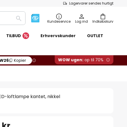
Lagervarer sendes hurtigt
Søg
Kundeservice
Log ind
Indkøbskurv
TILBUD
Erhvervskunder
OUTLET
WOW ugen:
op til 70%
W26
Kopier
LED-loftlampe kantet, nikkel
 kr.