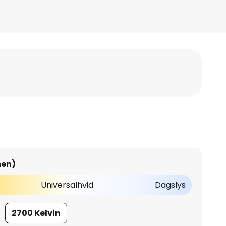
men)
Universalhvid
Dagslys
2700 Kelvin