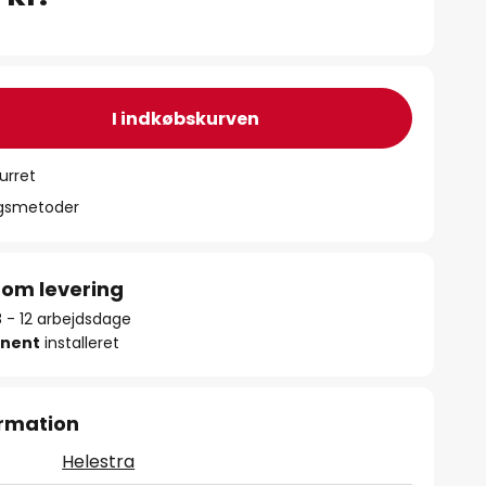
I indkøbskurven
urret
ngsmetoder
 om levering
8 - 12 arbejdsdage
nent
installeret
rmation
Helestra