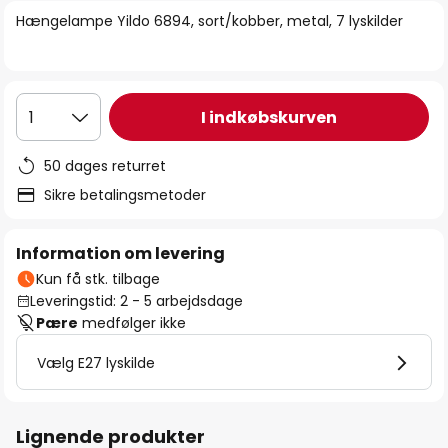
billedgalleriet
Hængelampe Yildo 6894, sort/kobber, metal, 7 lyskilder
I indkøbskurven
1
50 dages returret
Sikre betalingsmetoder
Information om levering
Kun få stk. tilbage
Leveringstid: 2 - 5 arbejdsdage
Pære
medfølger ikke
Vælg E27 lyskilde
Lignende produkter