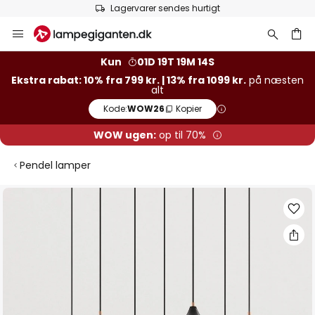
Lagervarer sendes hurtigt
Skip
to
Content
Kun
01D 19T 19M 14S
Ekstra rabat: 10% fra 799 kr. | 13% fra 1099 kr.
på næsten
alt
Kode:
WOW26
Kopier
WOW ugen:
op til 70%
Pendel lamper
Gå
til
slutningen
af
billedgalleriet