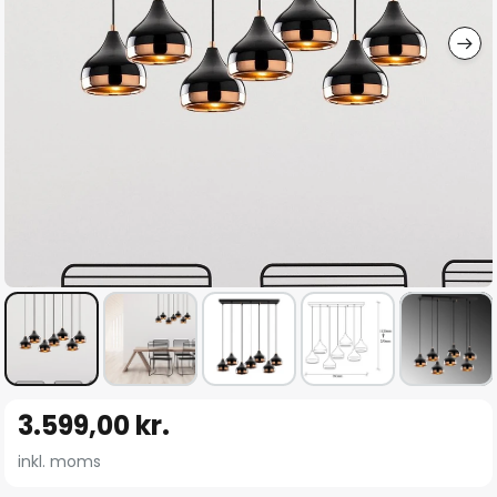
Gå
3.599,00 kr.
til
starten
inkl. moms
af