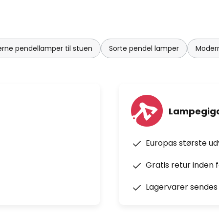
rne pendellamper til stuen
Sorte pendel lamper
Modern
Lampegiga
Europas største u
Gratis retur inden 
Lagervarer sendes 