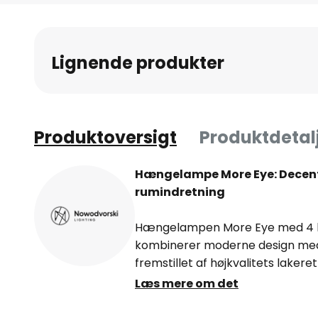
til
starten
af
Lignende produkter
billedgalleriet
Produktoversigt
Produktdetal
Hængelampe More Eye: Decentr
rumindretning
Hængelampen More Eye med 4 lys
kombinerer moderne design med fu
fremstillet af højkvalitets lakeret 
supplement til stuen og spisest
Læs mere om det
det muligt at tilpasse lampen til
den både kan bruges som centra