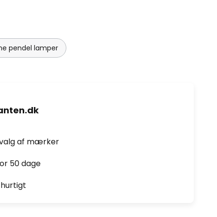
e pendel lamper
nten.dk
dvalg af mærker
for 50 dage
hurtigt