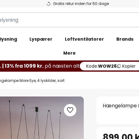
Gratis retur inden for 50 dage
lysning
Lyspærer
Loftventilatorer
Brands
Mere
 | 13% fra 1099 kr.
på næsten alt
Kode:
WOW26
Kopier
elampe More Eye, 4 lyskilder, sort
Hængelampe Mor
899,00 k