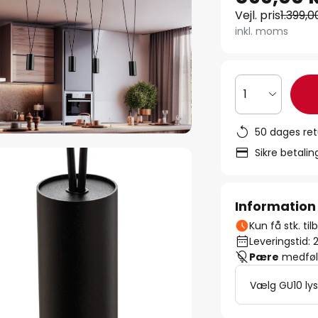
Vejl. pris
1.399,0
inkl. moms
1
50 dages ret
Sikre betali
Information
Kun få stk. ti
Leveringstid: 
Pære
medfølg
Vælg GU10 lys