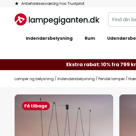
Skip
Anbefalelsesværdig hos Trustpilot
to
Find
Content
din
belysning
Indendørsbelysning
Rum
Udendørsbe
Ekstra rabat: 10% fra 799 kr.
Lamper og belysning
Indendørsbelysning
Pendel lamper
Hæng
Gå
til
Få tilbage
slutningen
af
billedgalleriet