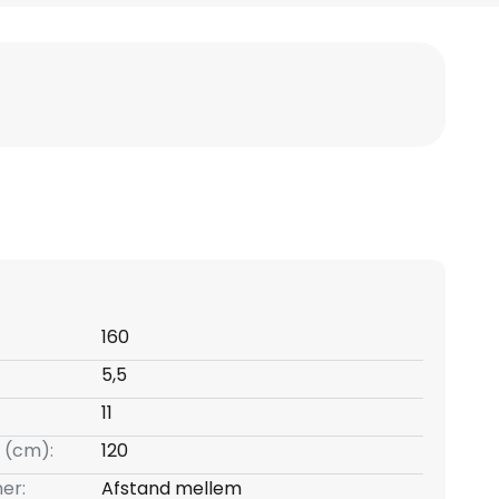
160
5,5
11
 (cm):
120
er:
Afstand mellem