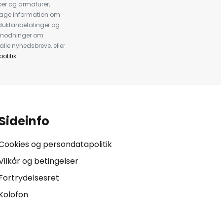
er og armaturer,
dtage information om
duktanbefalinger og
anmodninger om
alle nyhedsbreve, eller
olitik
.
Sideinfo
Cookies og persondatapolitik
Vilkår og betingelser
Fortrydelsesret
Kolofon