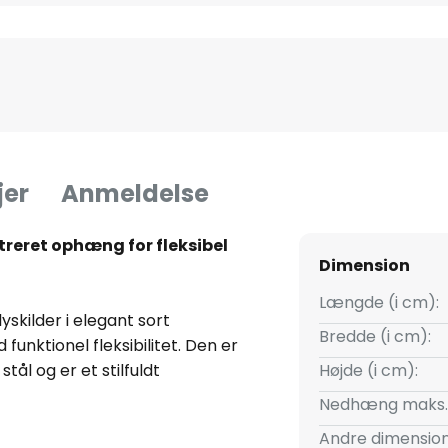
jer
Anmeldelse
eret ophæng for fleksibel
Dimension
Længde (i cm):
kilder i elegant sort
Bredde (i cm):
nktionel fleksibilitet. Den er
stål og er et stilfuldt
Højde (i cm):
uen. De decentrale ophæng gør
Nedhæng maks.
 forskellige rumkoncepter, så
Andre dimension
lt element og som diskret