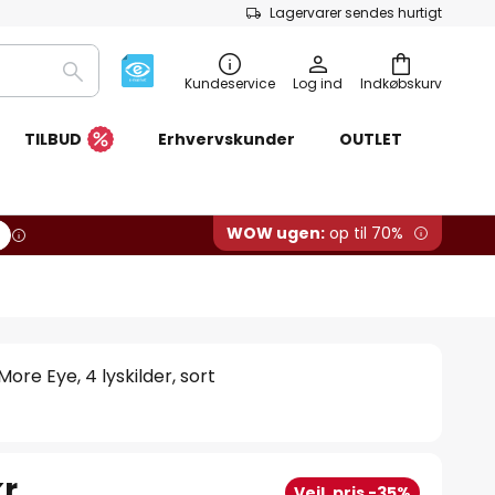
Lagervarer sendes hurtigt
Søg
Kundeservice
Log ind
Indkøbskurv
TILBUD
Erhvervskunder
OUTLET
WOW ugen:
op til 70%
e Eye, 4 lyskilder, sort
r.
Vejl. pris -35%