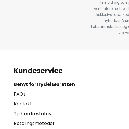
Tilmeld dig Lam
ventilatorer, solce
eksklusive rabatko
nyheder, så s
købsanmeldelser og anb
via v
Kundeservice
Benyt fortrydelsesretten
FAQs
Kontakt
Tjek ordrestatus
Betalingsmetoder