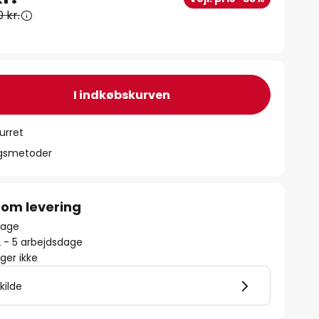
0 kr.
I indkøbskurven
urret
ngsmetoder
 om levering
lbage
2 - 5 arbejdsdage
er ikke
kilde