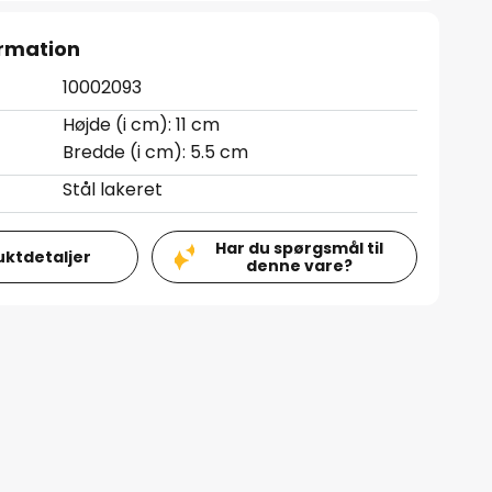
rmation
10002093
Højde (i cm): 11 cm
Bredde (i cm): 5.5 cm
Stål lakeret
Har du spørgsmål til
uktdetaljer
denne vare?