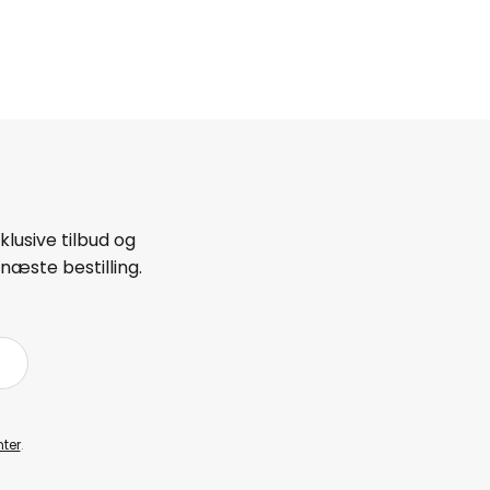
lusive tilbud og
næste bestilling.
ter
.