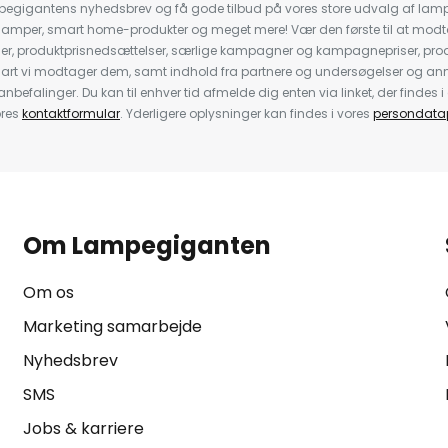
pegigantens nyhedsbrev og få gode tilbud på vores store udvalg af lamp
llelamper, smart home-produkter og meget mere! Vær den første til at mo
der, produktprisnedsættelser, særlige kampagner og kampagnepriser, pro
nart vi modtager dem, samt indhold fra partnere og undersøgelser og 
efalinger. Du kan til enhver tid afmelde dig enten via linket, der findes i 
ores
kontaktformular
. Yderligere oplysninger kan findes i vores
persondatap
Om Lampegiganten
Om os
Marketing samarbejde
Nyhedsbrev
SMS
Jobs & karriere