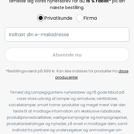
tilmelde dig vores nyhetsbrev får du
15 % rabat*
på din
næste bestilling.
Privatkunde
Firma
Abonnér nu
*Bestillingsværdi på 899 kr. Kan ikke indløses for produkter fra
disse
producenter
.
Tilmeld dig Lampegigantens nyhedsbrev og få gode tilbud på
vores store udvalg af lamper og armaturer, ventilatorer,
solcellelamper, smart home-produkter og meget mere! Vær den
første til at modtage information om eksklusive rabatkoder,
produktprisnedsættelser, særlige kampagner og kampagnepriser,
produktanbefalinger og nyheder, så snart vi modtager dem, samt
indhold fra partnere og undersøgelser og anmodninger om