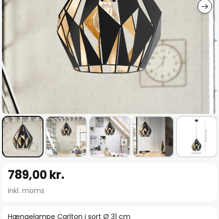
Gå
789,00 kr.
til
starten
inkl. moms
af
billedgalleriet
Hængelampe Carlton i sort Ø 31 cm