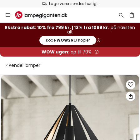
Lagervarer sendes hurtigt
Skip
to
Content
Ekstra rabat: 10% fra 799 kr. | 13% fra 1099 kr.
på næsten
alt
Kode:
WOW26
Kopier
WOW ugen:
op til 70%
Pendel lamper
Gå
til
slutningen
af
billedgalleriet