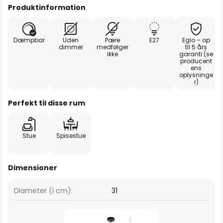
Produktinformation
Dæmpbar
Uden
Pære
E27
Eglo – op
dimmer
medfølger
til 5 års
ikke
garanti (se
producent
ens
oplysninge
r)
Perfekt til disse rum
Stue
Spisestue
Dimensioner
Diameter (i cm):
31