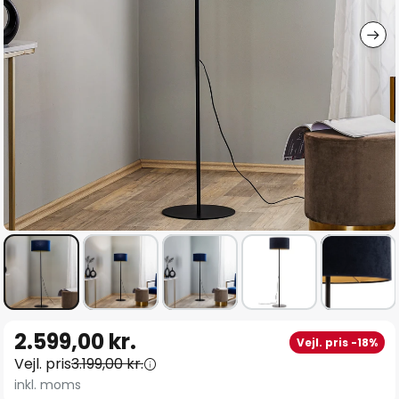
Gå
2.599,00 kr.
Vejl. pris -18%
til
Vejl. pris
3.199,00 kr.
starten
inkl. moms
af