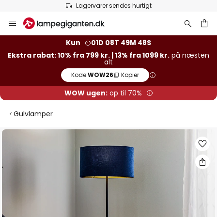
Lagervarer sendes hurtigt
Skip
to
Content
Kun
01D 08T 49M 48S
Ekstra rabat: 10% fra 799 kr. | 13% fra 1099 kr.
på næsten
alt
Kode:
WOW26
Kopier
WOW ugen:
op til 70%
Gulvlamper
Gå
til
slutningen
af
billedgalleriet