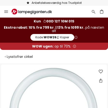
Anbefalelsesværdig hos Trustpilot
Skip
to
Content
Kun
00D 12T 10M 00S
Ekstra rabat: 10% fra 799 kr. | 13% fra 1099 kr.
på næsten
alt
Kode:
WOW26
Kopier
WOW ugen:
op til 70%
Lysstofrør cirkel
Gå
til
slutningen
af
billedgalleriet