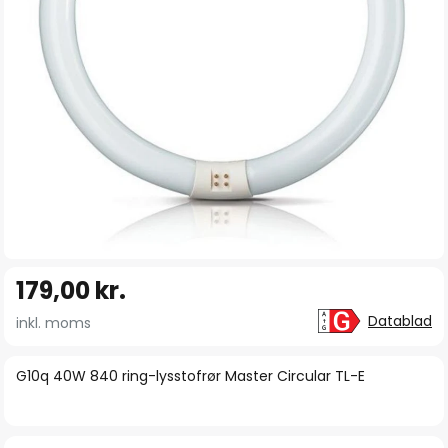
Gå
179,00 kr.
til
starten
Datablad
inkl. moms
af
billedgalleriet
G10q 40W 840 ring-lysstofrør Master Circular TL-E