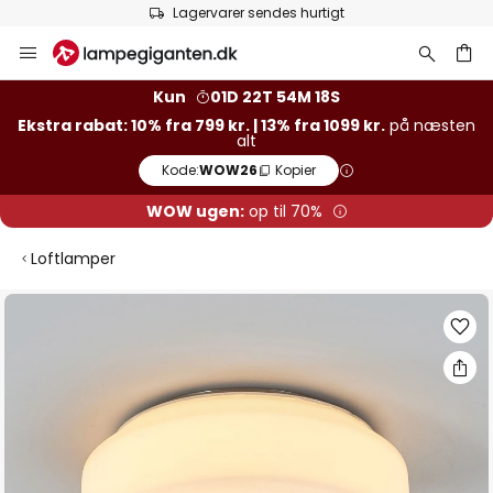
Lagervarer sendes hurtigt
Skip
to
Content
Kun
01D 22T 54M 18S
Ekstra rabat: 10% fra 799 kr. | 13% fra 1099 kr.
på næsten
alt
Kode:
WOW26
Kopier
WOW ugen:
op til 70%
Loftlamper
Gå
til
slutningen
af
billedgalleriet