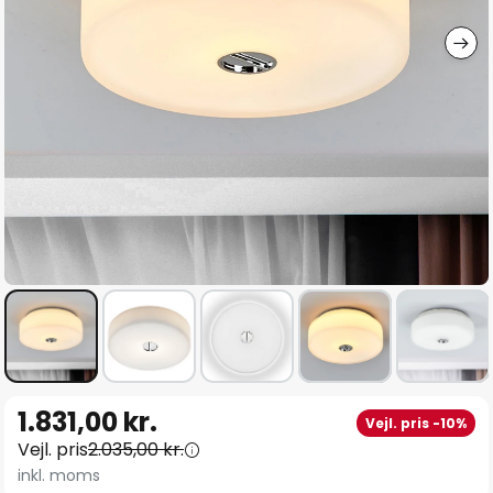
Gå
1.831,00 kr.
Vejl. pris -10%
til
Vejl. pris
2.035,00 kr.
starten
inkl. moms
af