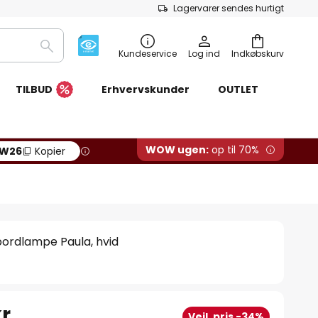
Lagervarer sendes hurtigt
Søg
Kundeservice
Log ind
Indkøbskurv
TILBUD
Erhvervskunder
OUTLET
WOW ugen:
op til 70%
W26
Kopier
bordlampe Paula, hvid
r.
Vejl. pris -34%