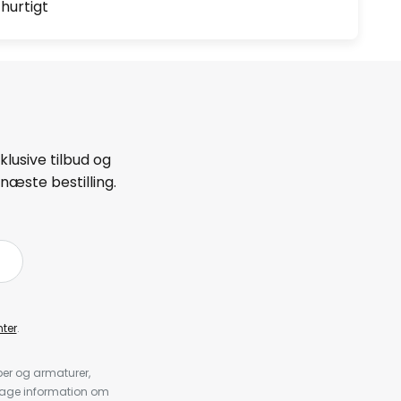
hurtigt
lusive tilbud og
næste bestilling.
ter
.
er og armaturer,
dtage information om