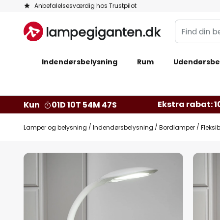
Skip
Anbefalelsesværdig hos Trustpilot
to
Find
Content
din
belysning
Indendørsbelysning
Rum
Udendørsbe
Ekstra rabat: 10
Kun
01D 10T 54M 46S
Lamper og belysning
Indendørsbelysning
Bordlamper
Fleksi
Gå
til
slutningen
af
billedgalleriet