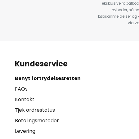
eksklusive rabatko
nyheder, så s
købsanmeldelser og anb
via v
Kundeservice
Benyt fortrydelsesretten
FAQs
Kontakt
Tjek ordrestatus
Betalingsmetoder
Levering