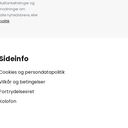
duktanbefalinger og
anmodninger om
alle nyhedsbreve, eller
olitik
.
Sideinfo
Cookies og persondatapolitik
Vilkår og betingelser
Fortrydelsesret
Kolofon