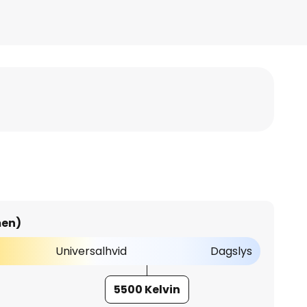
men)
Universalhvid
Dagslys
5500 Kelvin