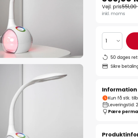
Vejl. pris
551,00 
inkl. moms
1
50 dages ret
Sikre betali
Information
Kun få stk. ti
Leveringstid: 
Pære perma
Produktinfo