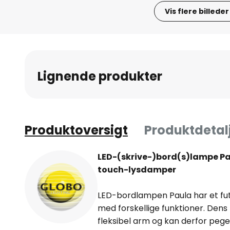
Vis flere billeder
Gå
til
starten
af
Lignende produkter
billedgalleriet
Produktoversigt
Produktdetal
LED-(skrive-)bord(s)lampe Pa
touch-lysdamper
LED-bordlampen Paula har et futu
med forskellige funktioner. Den
fleksibel arm og kan derfor peges