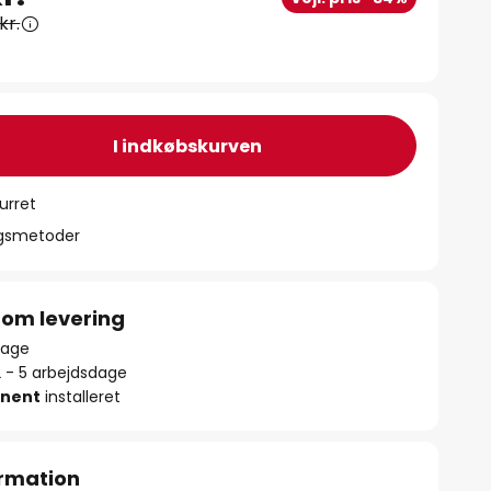
kr.
I indkøbskurven
urret
ngsmetoder
 om levering
lbage
2 - 5 arbejdsdage
nent
installeret
rmation