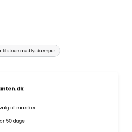
r til stuen med lysdæmper
nten.dk
dvalg af mærker
for 50 dage