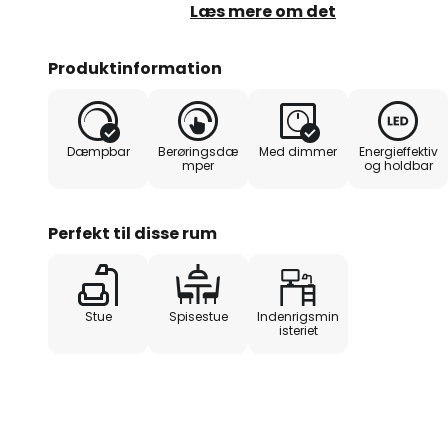
Noget særligt er dens belyste so
Læs mere om det
integreret farveskifter belyst i f
en bestemt farve også fikseres
Produktinformation
touch-lysdæmper.
Dæmpbar
Berøringsdæ
Med dimmer
Energieffektiv
mper
og holdbar
Perfekt til disse rum
Stue
Spisestue
Indenrigsmin
isteriet