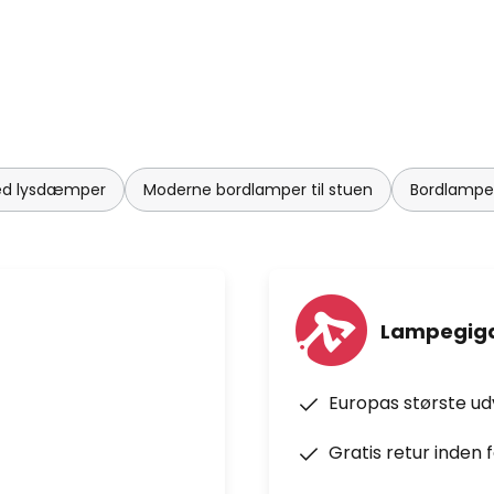
ed lysdæmper
Moderne bordlamper til stuen
Bordlampe
Lampegiga
Europas største u
Gratis retur inden 