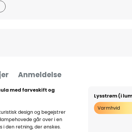
jer
Anmeldelse
ula med farveskift og
Lysstrøm (i lu
Varmhvid
ristisk design og begejstrer
s lampehovede går over i en
 i den retning, der ønskes.