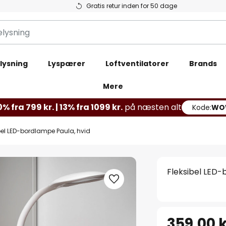
Gratis retur inden for 50 dage
lysning
Lyspærer
Loftventilatorer
Brands
Mere
% fra 799 kr. | 13% fra 1099 kr.
på næsten alt
Kode:
WO
bel LED-bordlampe Paula, hvid
Fleksibel LED-
359,00 k