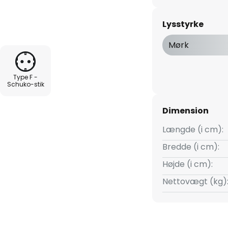
kkel. Den bliver med en
orskellige farver. Desuden kan
Lysstyrke
. Lampen betjenes bekvemt per
Mørk
Type F -
Schuko-stik
Dimension
Længde (i cm):
Bredde (i cm):
Højde (i cm):
Nettovægt (kg)