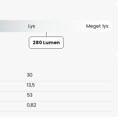
Lys
Meget lys
280 Lumen
30
13,5
53
:
0,82