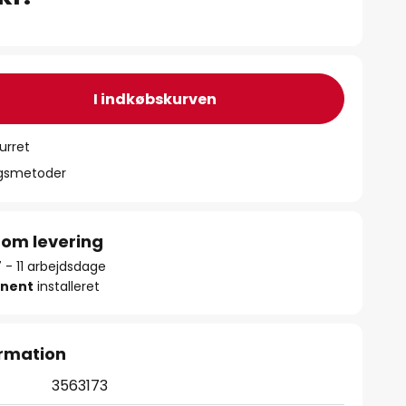
I indkøbskurven
urret
ngsmetoder
 om levering
7 - 11 arbejdsdage
nent
installeret
rmation
3563173