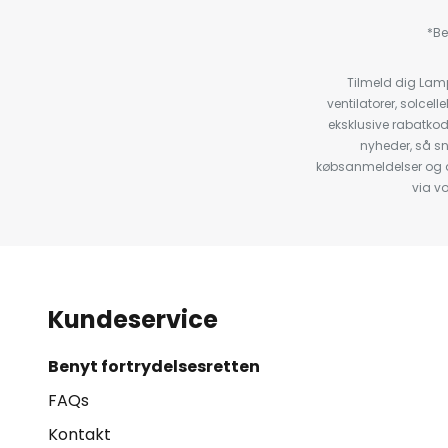
*Be
Tilmeld dig Lam
ventilatorer, solce
eksklusive rabatko
nyheder, så s
købsanmeldelser og anb
via v
Kundeservice
Benyt fortrydelsesretten
FAQs
Kontakt