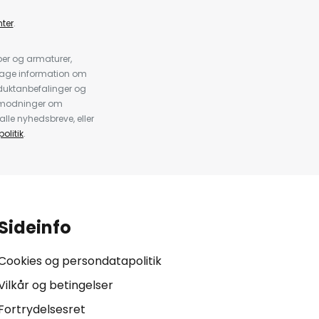
ter
.
er og armaturer,
dtage information om
duktanbefalinger og
anmodninger om
alle nyhedsbreve, eller
olitik
.
Sideinfo
Cookies og persondatapolitik
Vilkår og betingelser
Fortrydelsesret