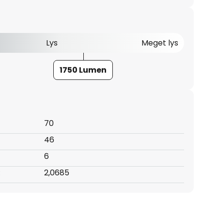
Lys
Meget lys
1750 Lumen
70
46
6
:
2,0685