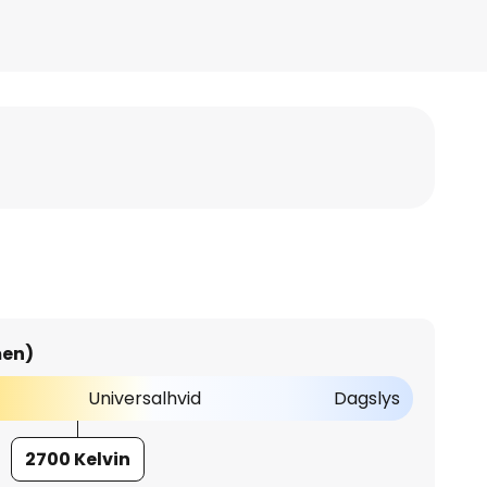
men)
Universalhvid
Dagslys
2700 Kelvin