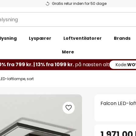
Gratis retur inden for 50 dage
lysning
Lyspærer
Loftventilatorer
Brands
Mere
% fra 799 kr. | 13% fra 1099 kr.
på næsten alt
Kode:
WO
LED-loftlampe, sort
Falcon LED-lof
1.971,00 