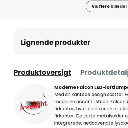
Vis flere billeder
Gå
til
starten
af
Lignende produkter
billedgalleriet
Produktoversigt
Produktdetal
Moderne Falcon LED-loftlampe
Med sit kantede design sætter 
moderne accent i stuen. Falcon 
firkanter, hvor baldakinen er pla
firkanter. De sorte metalsokler 
integrerede, nedadvendte lysdiod