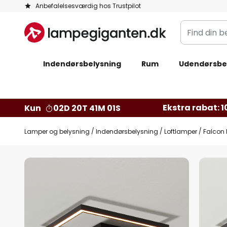
Skip
Anbefalelsesværdig hos Trustpilot
to
Find
Content
din
belysning
Indendørsbelysning
Rum
Udendørsbe
Ekstra rabat: 10
Kun
02D 20T 41M 00S
Lamper og belysning
Indendørsbelysning
Loftlamper
Falcon 
Gå
til
slutningen
af
billedgalleriet