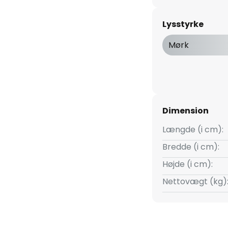
råde, f.eks. til stuen eller
Lysstyrke
 via den almindelige
Mørk
Dimension
Længde (i cm):
Bredde (i cm):
Højde (i cm):
Nettovægt (kg)