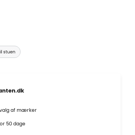
il stuen
nten.dk
dvalg af mærker
for 50 dage