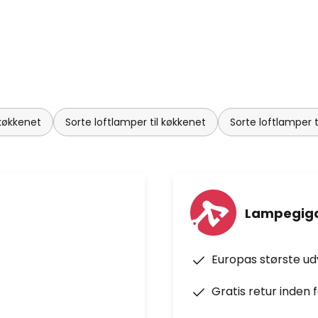
 køkkenet
Sorte loftlamper til køkkenet
Sorte loftlamper t
Lampegiga
Europas største u
Gratis retur inden 