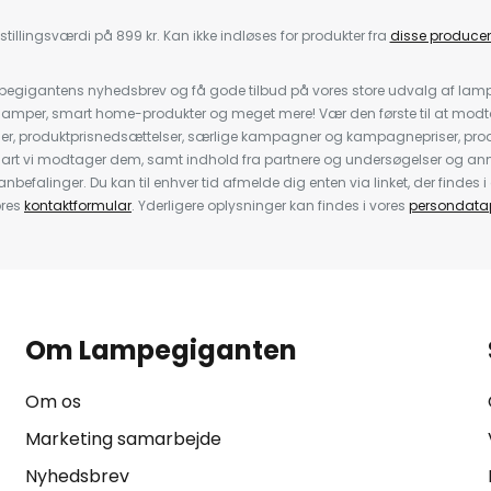
stillingsværdi på 899 kr. Kan ikke indløses for produkter fra
disse producen
pegigantens nyhedsbrev og få gode tilbud på vores store udvalg af lamp
llelamper, smart home-produkter og meget mere! Vær den første til at mo
der, produktprisnedsættelser, særlige kampagner og kampagnepriser, pro
nart vi modtager dem, samt indhold fra partnere og undersøgelser og 
efalinger. Du kan til enhver tid afmelde dig enten via linket, der findes i 
ores
kontaktformular
. Yderligere oplysninger kan findes i vores
persondatap
Om Lampegiganten
Om os
Marketing samarbejde
Nyhedsbrev