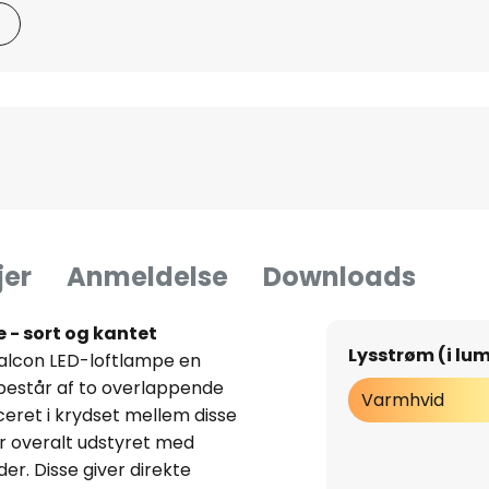
jer
Anmeldelse
Downloads
 - sort og kantet
Lysstrøm (i lu
Falcon LED-loftlampe en
består af to overlappende
Varmhvid
ceret i krydset mellem disse
er overalt udstyret med
er. Disse giver direkte