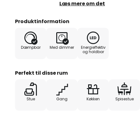
belysning til det underliggende om
Læs mere om det
spisebordet.
Armaturet kan dæmpes i tre trin
Produktinformation
vægkontakt.
Dæmpbar
Med dimmer
Energieffektiv
og holdbar
Perfekt til disse rum
Stue
Gang
Køkken
Spisestue