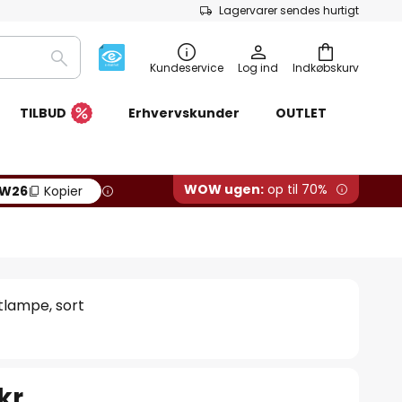
Lagervarer sendes hurtigt
Søg
Kundeservice
Log ind
Indkøbskurv
TILBUD
Erhvervskunder
OUTLET
WOW ugen:
op til 70%
W26
Kopier
tlampe, sort
kr.