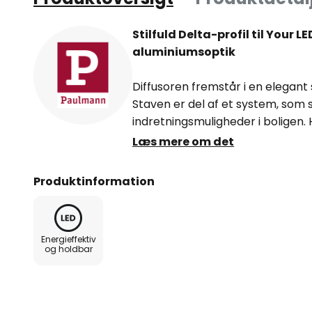
Stilfuld Delta-profil til Your L
aluminiumsoptik
Diffusoren fremstår i en elegant
Staven er del af et system, som s
indretningsmuligheder i boligen
moderne lyskoncepter i en mode
Læs mere om det
konceptet med den 1 m lange sta
forlænges. Lyset fordeles jævnt o
Produktinformation
beboelser som trappeopgange, m
møbler.
Energieffektiv
og holdbar