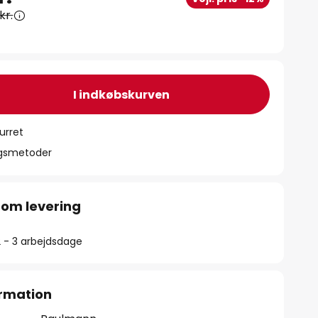
kr.
I indkøbskurven
urret
ngsmetoder
 om levering
2 - 3 arbejdsdage
rmation