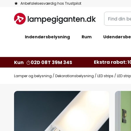
Skip
Anbefalelsesværdig hos Trustpilot
to
Find
Content
din
belysning
Indendørsbelysning
Rum
Udendørsbe
Ekstra rabat: 10
Kun
02D 08T 39M 33S
Lamper og belysning
Dekorationsbelysning
LED strips
LED stri
Gå
til
slutningen
af
billedgalleriet