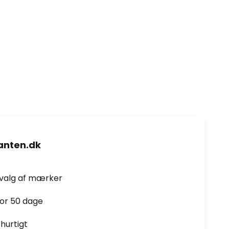
nten.dk
dvalg af mærker
for 50 dage
hurtigt