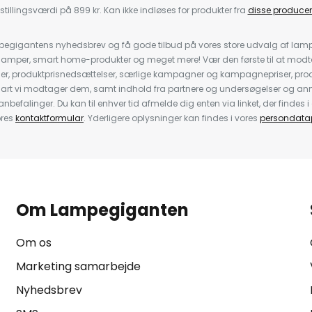
stillingsværdi på 899 kr. Kan ikke indløses for produkter fra
disse producen
pegigantens nyhedsbrev og få gode tilbud på vores store udvalg af lamp
llelamper, smart home-produkter og meget mere! Vær den første til at mo
der, produktprisnedsættelser, særlige kampagner og kampagnepriser, pro
nart vi modtager dem, samt indhold fra partnere og undersøgelser og 
efalinger. Du kan til enhver tid afmelde dig enten via linket, der findes i 
ores
kontaktformular
. Yderligere oplysninger kan findes i vores
persondatap
Om Lampegiganten
Om os
Marketing samarbejde
Nyhedsbrev