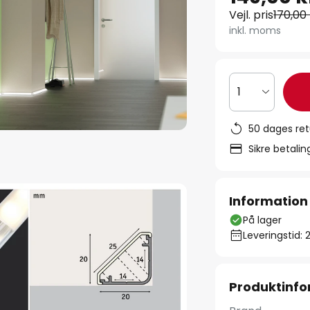
Vejl. pris
170,00 
inkl. moms
1
50 dages ret
Sikre betali
Information
På lager
Leveringstid: 
Produktinfo