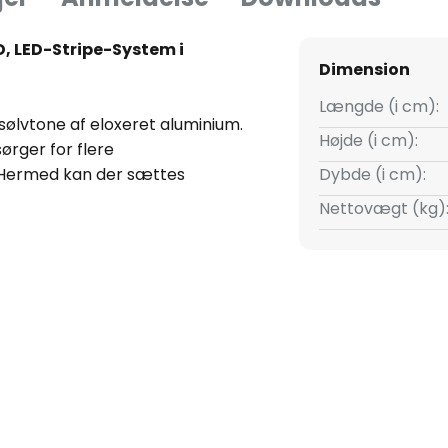
ED, LED-Stripe-System i
Dimension
Længde (i cm):
 sølvtone af eloxeret aluminium.
Højde (i cm):
ørger for flere
. Hermed kan der sættes
Dybde (i cm):
rne bolig. Desuden kan
Nettovægt (kg)
ng, der kan afkortes, også
g egner sig derfor til
en er også anvendelig til