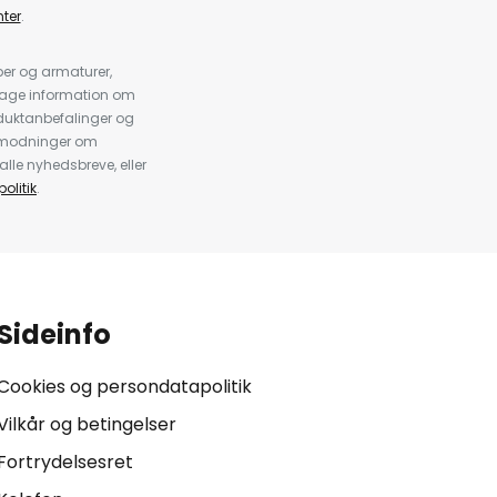
ter
.
er og armaturer,
dtage information om
duktanbefalinger og
anmodninger om
alle nyhedsbreve, eller
olitik
.
Sideinfo
Cookies og persondatapolitik
Vilkår og betingelser
Fortrydelsesret