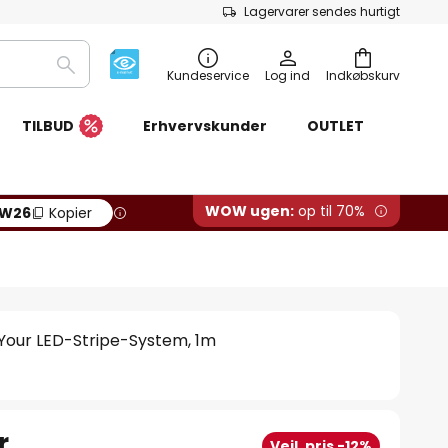
Lagervarer sendes hurtigt
Søg
Kundeservice
Log ind
Indkøbskurv
TILBUD
Erhvervskunder
OUTLET
WOW ugen:
op til 70%
W26
Kopier
l Your LED-Stripe-System, 1m
r.
Vejl. pris -12%