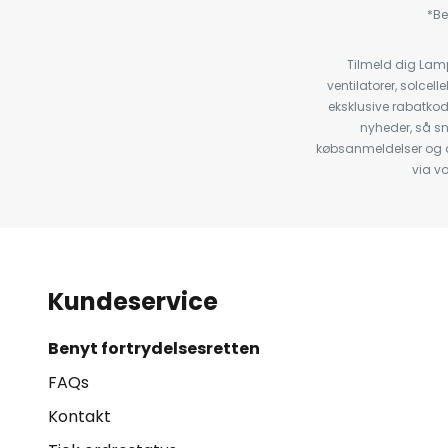
*Be
Tilmeld dig Lam
ventilatorer, solce
eksklusive rabatko
nyheder, så s
købsanmeldelser og anb
via v
Kundeservice
Benyt fortrydelsesretten
FAQs
Kontakt