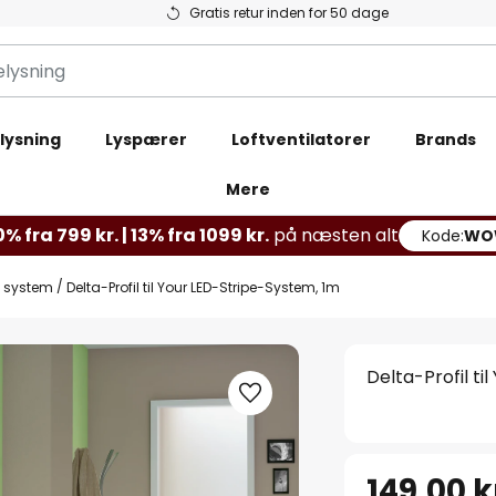
Gratis retur inden for 50 dage
lysning
Lyspærer
Loftventilatorer
Brands
Mere
% fra 799 kr. | 13% fra 1099 kr.
på næsten alt
Kode:
WO
p system
Delta-Profil til Your LED-Stripe-System, 1m
Delta-Profil ti
149,00 k