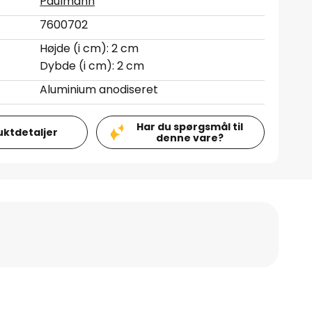
Paulmann
7600702
Højde (i cm): 2 cm
Dybde (i cm): 2 cm
Aluminium anodiseret
Har du spørgsmål til
uktdetaljer
denne vare?