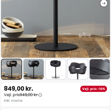
Gå
849,00 kr.
Vejl. pris -10%
til
Vejl. pris
949,00 kr.
starten
inkl. moms
af
billedgalleriet