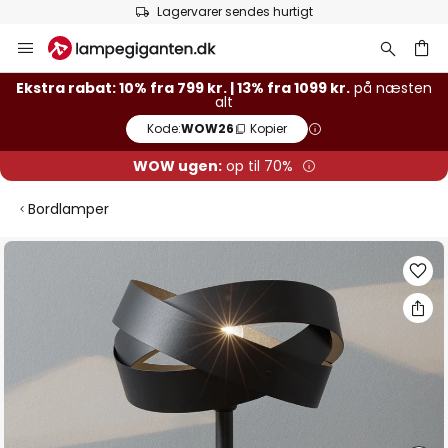
Lagervarer sendes hurtigt
Skip
to
Content
Ekstra rabat: 10% fra 799 kr. | 13% fra 1099 kr.
på næsten
alt
Kode:
WOW26
Kopier
WOW ugen:
op til 70%
Bordlamper
Gå
til
slutningen
af
billedgalleriet