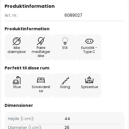
Produktinformation
Art. nr.:
6089027
Produktinformation
Ikke
Pære
E14
Eurostik -
dæmpbar
medfølger
Type C
ikke
Perfekt til disse rum
Stue
Soveværel
Gang
Spisestue
se
Dimensioner
Højde (i cm):
44
Diameter (i cm):
26