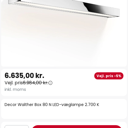
Gå
6.635,00 kr.
Vejl. pris -5%
til
Vejl. pris
6.984,00 kr.
starten
inkl. moms
af
billedgalleriet
Decor Walther Box 80 N LED-væglampe 2.700 K