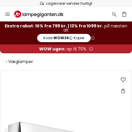
Lagervarer sendes hurtigt
Skip
to
Content
Ekstra rabat: 10% fra 799 kr. | 13% fra 1099 kr.
på næsten
alt
Kode:
WOW26
Kopier
WOW ugen:
op til 70%
Væglamper
Gå
til
slutningen
af
billedgalleriet