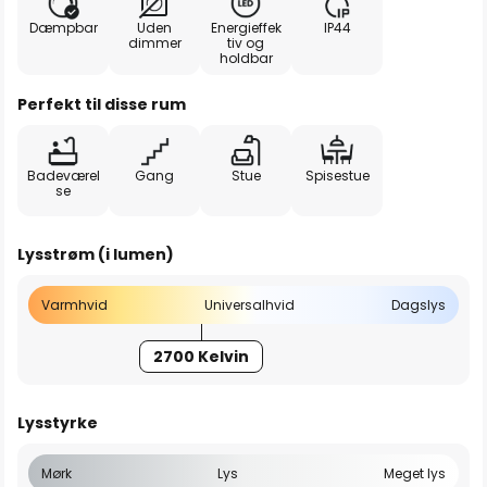
Dæmpbar
Uden
Energieffek
IP44
dimmer
tiv og
holdbar
Perfekt til disse rum
Badeværel
Gang
Stue
Spisestue
se
Lysstrøm (i lumen)
Varmhvid
Universalhvid
Dagslys
2700 Kelvin
Lysstyrke
Mørk
Lys
Meget lys