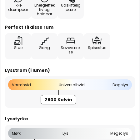
Ikke
Energieffek
Udskiftelig
dæmpbar
tiv og
pære
holdbar
Perfekt til disse rum
Stue
Gang
Soveværel
Spisestue
se
Lysstrøm (i lumen)
Varmhvid
Universalhvid
Dagslys
2800 Kelvin
Lysstyrke
Mørk
Lys
Meget lys