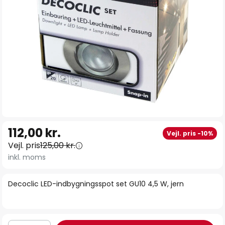
Gå
112,00 kr.
Vejl. pris -10%
til
Vejl. pris
125,00 kr.
starten
inkl. moms
af
billedgalleriet
Decoclic LED-indbygningsspot set GU10 4,5 W, jern