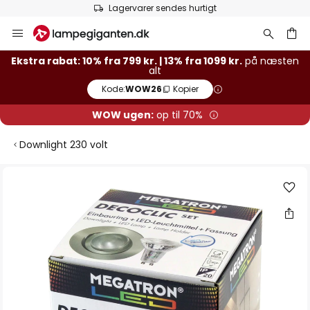
Lagervarer sendes hurtigt
Skip
to
Content
Ekstra rabat: 10% fra 799 kr. | 13% fra 1099 kr.
på næsten
alt
Kode:
WOW26
Kopier
WOW ugen:
op til 70%
Downlight 230 volt
Gå
til
slutningen
af
billedgalleriet