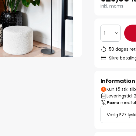
inkl. moms
1
50 dages ret
Sikre betali
Information
Kun få stk. ti
Leveringstid: 
Pære
medfølg
Vælg E27 lysk