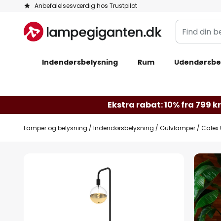
Skip
Anbefalelsesværdig hos Trustpilot
to
Find
Content
din
belysning
Indendørsbelysning
Rum
Udendørsbe
Ekstra rabat: 10% fra 799 kr.
Lamper og belysning
Indendørsbelysning
Gulvlamper
Calex 
Gå
til
slutningen
af
billedgalleriet