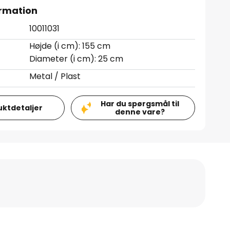
rmation
10011031
Højde (i cm): 155 cm
Diameter (i cm): 25 cm
Metal / Plast
Har du spørgsmål til
uktdetaljer
denne vare?