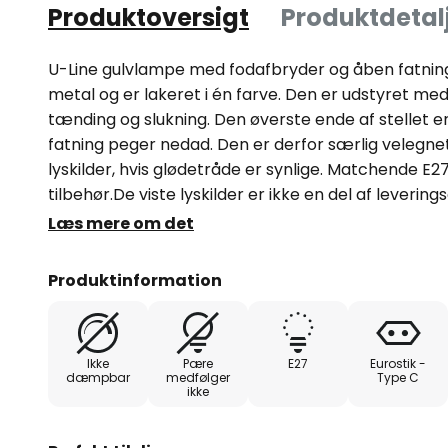
Produktoversigt
Produktdetal
U-Line gulvlampe med fodafbryder og åben fatning
metal og er lakeret i én farve. Den er udstyret me
tænding og slukning. Den øverste ende af stellet e
fatning peger nedad. Den er derfor særlig velegnet 
lyskilder, hvis glødetråde er synlige. Matchende E
tilbehør.De viste lyskilder er ikke en del af leveri
eksempel.
Læs mere om det
Produktinformation
Ikke
Pære
E27
Eurostik -
dæmpbar
medfølger
Type C
ikke