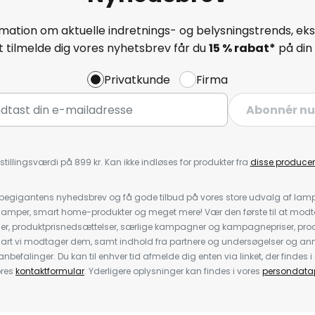
mation om aktuelle indretnings- og belysningstrends, eksk
 tilmelde dig vores nyhetsbrev får du
15 % rabat*
på din 
Privatkunde
Firma
Abonnér nu
stillingsværdi på 899 kr. Kan ikke indløses for produkter fra
disse producen
pegigantens nyhedsbrev og få gode tilbud på vores store udvalg af lamp
llelamper, smart home-produkter og meget mere! Vær den første til at mo
der, produktprisnedsættelser, særlige kampagner og kampagnepriser, pro
nart vi modtager dem, samt indhold fra partnere og undersøgelser og 
efalinger. Du kan til enhver tid afmelde dig enten via linket, der findes i 
ores
kontaktformular
. Yderligere oplysninger kan findes i vores
persondatap