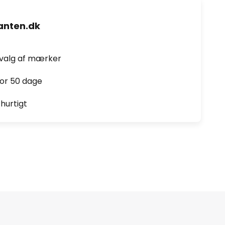
nten.dk
dvalg af mærker
for 50 dage
hurtigt