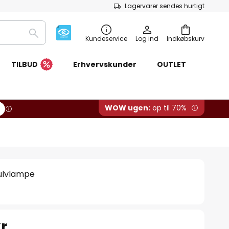
Lagervarer sendes hurtigt
Søg
Kundeservice
Log ind
Indkøbskurv
TILBUD
Erhvervskunder
OUTLET
WOW ugen:
op til 70%
gulvlampe
r.