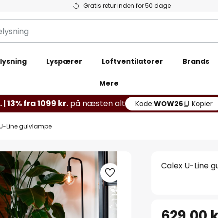
Gratis retur inden for 50 dage
lysning
Lyspærer
Loftventilatorer
Brands
Mere
 | 13% fra 1099 kr.
på næsten alt
Kode:
WOW26
Kopier
U-Line gulvlampe
Calex U-Line 
629,00 k