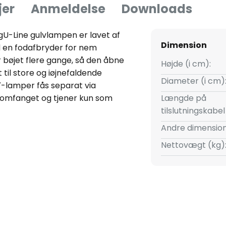
jer
Anmeldelse
Downloads
U-Line gulvlampen er lavet af
Dimension
d en fodafbryder for nem
r bøjet flere gange, så den åbne
Højde (i cm):
til store og iøjnefaldende
Diameter (i cm)
27-lamper fås separat via
ngsomfanget og tjener kun som
Længde på
tilslutningskabe
Andre dimension
Nettovægt (kg)