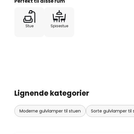
Perfekt til disse rum
Stue
Spisestue
Lignende kategorier
Moderne gulvlamper til stuen
Sorte gulvlamper til