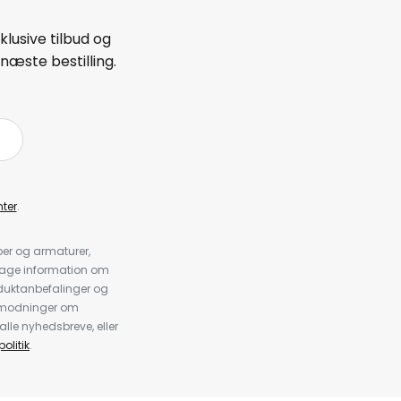
lusive tilbud og
næste bestilling.
ter
.
er og armaturer,
dtage information om
duktanbefalinger og
anmodninger om
alle nyhedsbreve, eller
olitik
.