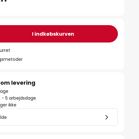
I indkøbskurven
urret
ngsmetoder
 om levering
lbage
2 - 5 arbejdsdage
er ikke
ilde