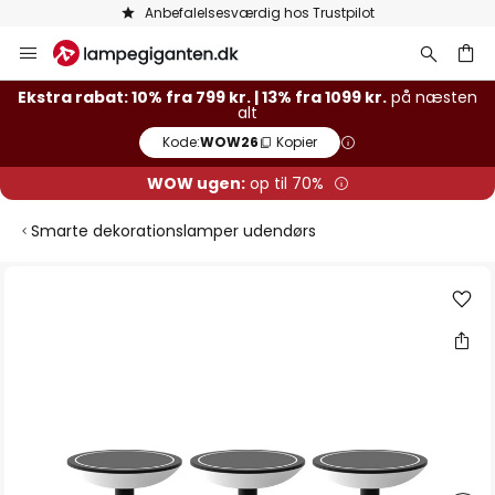
Anbefalelsesværdig hos Trustpilot
Skip
to
Content
Ekstra rabat: 10% fra 799 kr. | 13% fra 1099 kr.
på næsten
alt
Kode:
WOW26
Kopier
WOW ugen:
op til 70%
Smarte dekorationslamper udendørs
Gå
til
slutningen
af
billedgalleriet