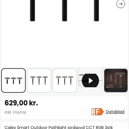
Gå
629,00 kr.
til
starten
Datablad
inkl. moms
af
billedgalleriet
Calex Smart Outdoor Pathlight jordspyd CCT RGB 3stk