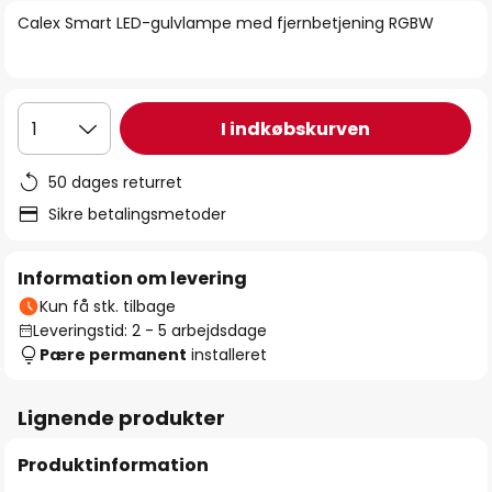
billedgalleriet
Calex Smart LED-gulvlampe med fjernbetjening RGBW
I indkøbskurven
1
50 dages returret
Sikre betalingsmetoder
Information om levering
Kun få stk. tilbage
Leveringstid: 2 - 5 arbejdsdage
Pære permanent
installeret
Lignende produkter
Produktinformation