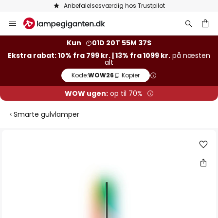
Anbefalelsesværdig hos Trustpilot
Skip
to
Content
Kun
01D 20T 55M 37S
Ekstra rabat: 10% fra 799 kr. | 13% fra 1099 kr.
på næsten
alt
Kode:
WOW26
Kopier
WOW ugen:
op til 70%
Smarte gulvlamper
Gå
til
slutningen
af
billedgalleriet