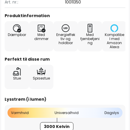
Art. nr.:
10011350
Produktinformation
Dæmpbar
Med
Energieffek
Med
Kompatibe
dimmer
tiv og
fjernbetjeni
l med
holdbar
ng
Amazon
Alexa
Perfekt til disse rum
Stue
Spisestue
Lysstrøm (i lumen)
Varmhvid
Universalhvid
Dagslys
3000 Kelvin