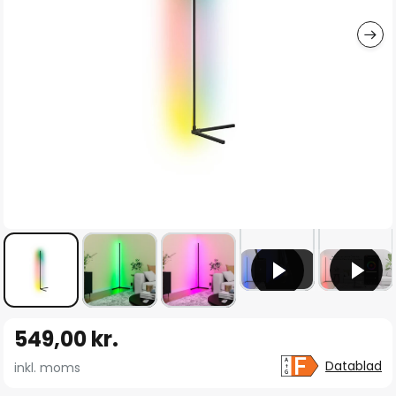
Gå
549,00 kr.
til
starten
Datablad
inkl. moms
af