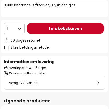
billedgalleriet
Buble loftlampe, stålfarvet, 3 lyskilder, glas
I indkøbskurven
1
50 dages returret
Sikre betalingsmetoder
Information om levering
Leveringstid: 4 - 5 uger
Pære
medfølger ikke
Vælg E27 lyskilde
Lignende produkter