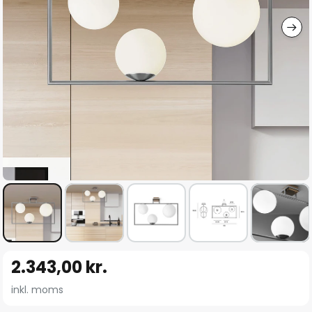
Gå
2.343,00 kr.
til
starten
inkl. moms
af