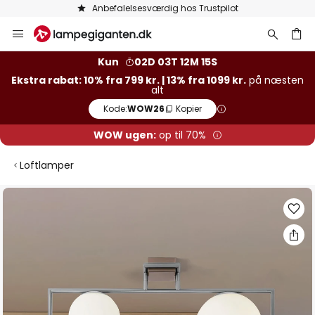
Anbefalelsesværdig hos Trustpilot
Skip
to
Content
Kun
02D 03T 12M 14S
Ekstra rabat: 10% fra 799 kr. | 13% fra 1099 kr.
på næsten
alt
Kode:
WOW26
Kopier
WOW ugen:
op til 70%
Loftlamper
Gå
til
slutningen
af
billedgalleriet