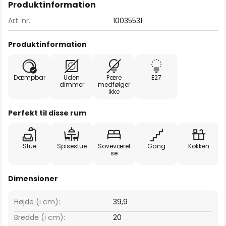
Produktinformation
Art. nr.:
10035531
Produktinformation
Dæmpbar
Uden
Pære
E27
dimmer
medfølger
ikke
Perfekt til disse rum
Stue
Spisestue
Soveværel
Gang
Køkken
se
Dimensioner
Højde (i cm):
39,9
Bredde (i cm):
20