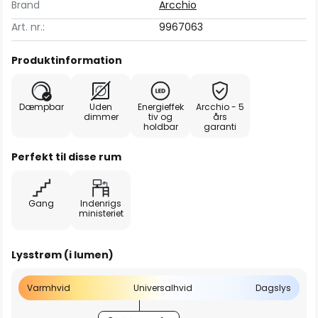
Brand
Arcchio
Art. nr.:
9967063
Produktinformation
Dæmpbar
Uden
Energieffek
Arcchio - 5
dimmer
tiv og
års
holdbar
garanti
Perfekt til disse rum
Gang
Indenrigs
ministeriet
Lysstrøm (i lumen)
Varmhvid
Universalhvid
Dagslys