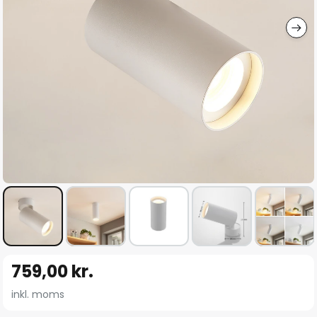
Gå
759,00 kr.
til
starten
inkl. moms
af