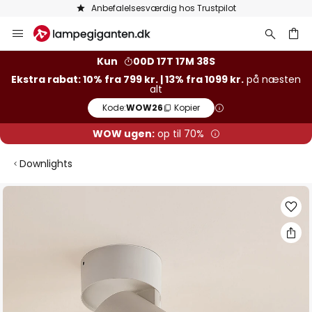
Anbefalelsesværdig hos Trustpilot
Skip
to
Content
Kun
00D 17T 17M 37S
Ekstra rabat: 10% fra 799 kr. | 13% fra 1099 kr.
på næsten
alt
Kode:
WOW26
Kopier
WOW ugen:
op til 70%
Downlights
Gå
til
slutningen
af
billedgalleriet