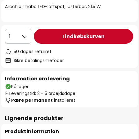
billedgalleriet
Arcchio Thabo LED-loftspot, justerbar, 21,5 W
I indkøbskurven
1
50 dages returret
Sikre betalingsmetoder
Information om levering
På lager
Leveringstid: 2 - 5 arbejdsdage
Pære permanent
installeret
Lignende produkter
Produktinformation