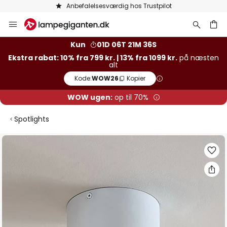
Anbefalelsesværdig hos Trustpilot
Skip
to
Content
Kun
01D 06T 21M 35S
Ekstra rabat: 10% fra 799 kr. | 13% fra 1099 kr.
på næsten
alt
Kode:
WOW26
Kopier
WOW ugen:
op til 70%
Spotlights
Gå
til
slutningen
af
billedgalleriet