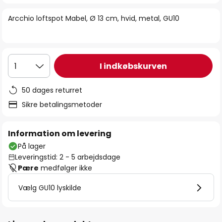
billedgalleriet
Arcchio loftspot Mabel, Ø 13 cm, hvid, metal, GU10
I indkøbskurven
1
50 dages returret
Sikre betalingsmetoder
Information om levering
På lager
Leveringstid: 2 - 5 arbejdsdage
Pære
medfølger ikke
Vælg GU10 lyskilde