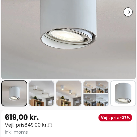
Gå
619,00 kr.
Vejl. pris -27%
til
Vejl. pris
849,00 kr.
starten
inkl. moms
af