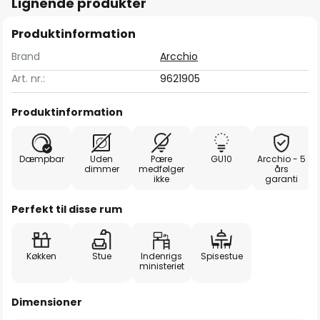
Lignende produkter
Produktinformation
Brand
Arcchio
Art. nr.:
9621905
Produktinformation
Dæmpbar
Uden
Pære
GU10
Arcchio - 5
dimmer
medfølger
års
ikke
garanti
Perfekt til disse rum
Køkken
Stue
Indenrigs
Spisestue
ministeriet
Dimensioner