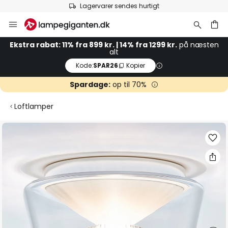
Lagervarer sendes hurtigt
Skip
to
Content
Ekstra rabat: 11% fra 899 kr. | 14% fra 1299 kr.
på næsten
alt
Kode:
SPAR26
Kopier
Spardage:
op til 70%
Loftlamper
Gå
til
slutningen
af
billedgalleriet