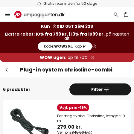
Gratis retur inden for 50 dage
Skip
to
Content
Kun
01D 05T 26M 32S
Ekstra rabat: 10% fra 799 kr. | 13% fra 1099 kr.
på næsten
alt
Kode:
WOW26
Kopier
WOW ugen:
op til 70%
Plug-in system chrissline-combi
6 produkter
Filter
Vejl. pris -19%
Forlængerkabel Chrissline, længde 10
m
279,00 kr.
Vejl. pris
345,00 kr.