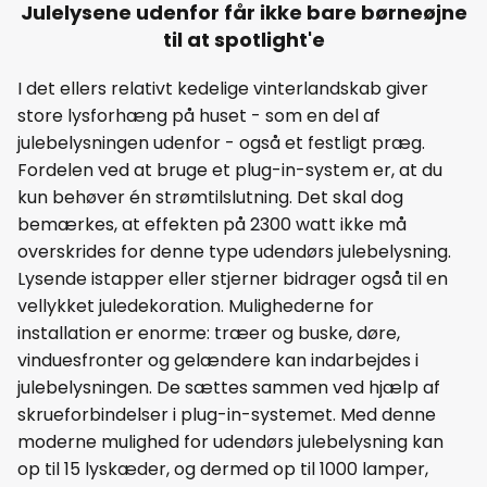
Julelysene udenfor får ikke bare børneøjne
til at spotlight'e
I det ellers relativt kedelige vinterlandskab giver
store lysforhæng på huset - som en del af
julebelysningen udenfor - også et festligt præg.
Fordelen ved at bruge et plug-in-system er, at du
kun behøver én strømtilslutning. Det skal dog
bemærkes, at effekten på 2300 watt ikke må
overskrides for denne type udendørs julebelysning.
Lysende istapper eller stjerner bidrager også til en
vellykket juledekoration. Mulighederne for
installation er enorme: træer og buske, døre,
vinduesfronter og gelændere kan indarbejdes i
julebelysningen. De sættes sammen ved hjælp af
skrueforbindelser i plug-in-systemet. Med denne
moderne mulighed for udendørs julebelysning kan
op til 15 lyskæder, og dermed op til 1000 lamper,