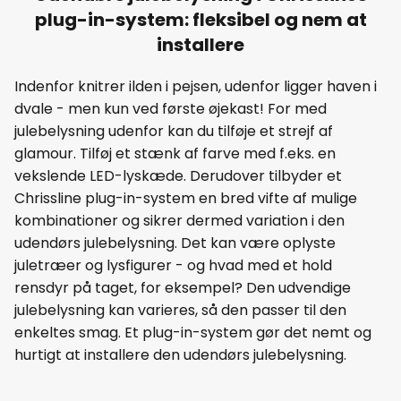
plug-in-system: fleksibel og nem at
installere
Indenfor knitrer ilden i pejsen, udenfor ligger haven i
dvale - men kun ved første øjekast! For med
julebelysning udenfor kan du tilføje et strejf af
glamour. Tilføj et stænk af farve med f.eks. en
vekslende LED-lyskæde. Derudover tilbyder et
Chrissline plug-in-system en bred vifte af mulige
kombinationer og sikrer dermed variation i den
udendørs julebelysning. Det kan være oplyste
juletræer og lysfigurer - og hvad med et hold
rensdyr på taget, for eksempel? Den udvendige
julebelysning kan varieres, så den passer til den
enkeltes smag. Et plug-in-system gør det nemt og
hurtigt at installere den udendørs julebelysning.