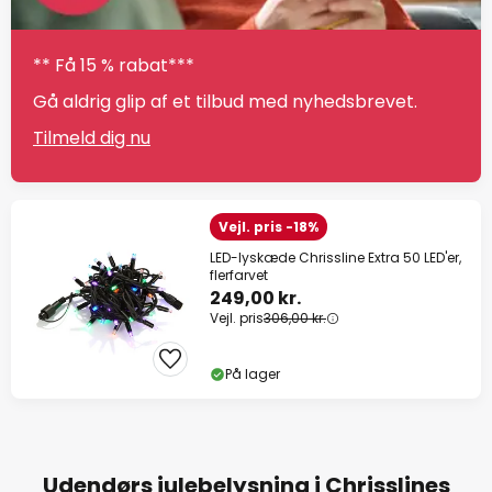
** Få 15 % rabat***
Gå aldrig glip af et tilbud med nyhedsbrevet.
Tilmeld dig nu
Vejl. pris -18%
LED-lyskæde Chrissline Extra 50 LED'er,
flerfarvet
249,00 kr.
Vejl. pris
306,00 kr.
På lager
Udendørs julebelysning i Chrisslines