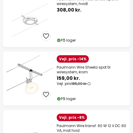
wiresystem, hvidt
308,00 kr.
På lager
Vejl. pris -14%
Paulmann Wire Sheela spot til
wiresystem, krom
159,00 kr.
Vejl. pris
185,00 kr.
På lager
Vejl. pris -8%
Paulmann Wire transf. 60 W 12 V DC 60
VA, mat hvid