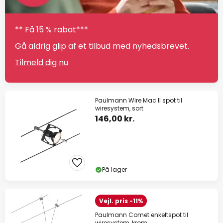
** Få 15 % rabat***
Gå aldrig glip af et tilbud med nyhedsbrevet.
Tilmeld dig nu
Paulmann Wire Mac II spot til
wiresystem, sort
146,00 kr.
På lager
Vejl. pris -11%
Paulmann Comet enkeltspot til
wiresystem, krom