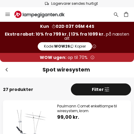
Lagervarer sendes hurtigt
Skip
to
Content
Kun
02D 03T 06M 44S
Ekstra rabat: 10% fra 799 kr. | 13% fra 1099 kr.
på næsten
alt
Kode:
WOW26
Kopier
WOW ugen:
op til 70%
Spot wiresystem
27 produkter
Filter
Paulmann Comet enkeltlampe til
wiresystem, krom
99,00 kr.