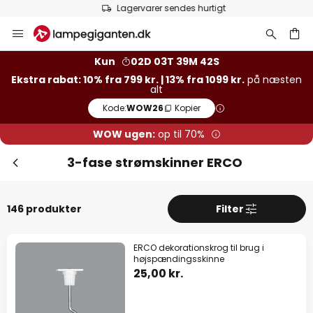
Lagervarer sendes hurtigt
Skip
Luk
Ekstra rabat
to
Content
13% rabat
fra 1099 kr.
Kun
02D 03T 39M 41S
Ekstra rabat: 10% fra 799 kr. | 13% fra 1099 kr.
på næsten
alt
10% rabat
fra 799 kr.
Kode:
WOW26
Kopier
på næsten alt*
WOW ugen:
op til 70%
Kode:
WOW26
Kopier
3-fase strømskinner ERCO
Spar nu
146 produkter
Filter
*Ekskluderede producenter
ERCO dekorationskrog til brug i
højspændingsskinne
25,00 kr.