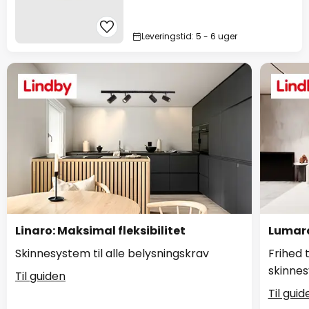
Leveringstid: 5 - 6 uger
Linaro: Maksimal fleksibilitet
Lumaro
Skinnesystem til alle belysningskrav
Frihed 
skinne
Til guiden
Til guid