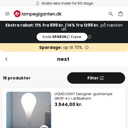
Gratis retur inden for 50 dage
Skip
to
Content
Ekstra rabat: 11% fra 899 kr. | 14% fra 1299 kr.
på næsten
alt
Kode:
SPAR26
Kopier
Spardage:
op til 70%
next
16 produkter
Filter
LIQUID LIGHT Designer-gulvlampe
DROP-4 L i dråbeform
3.544,00 kr.