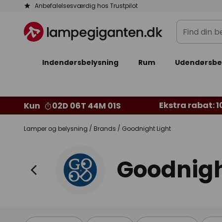
Skip
Anbefalelsesværdig hos Trustpilot
to
Find
Content
din
belysning
Indendørsbelysning
Rum
Udendørsbe
Ekstra rabat: 10
Kun
02D 06T 44M 00S
Lamper og belysning
Brands
Goodnight Light
Goodnigh