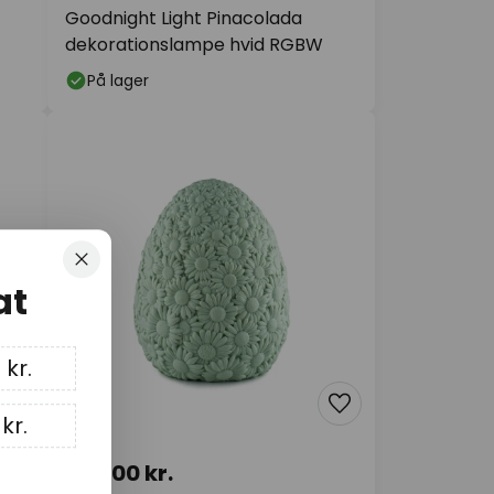
Goodnight Light Pinacolada
dekorationslampe hvid RGBW
På lager
Luk
at
 kr.
kr.
937,00 kr.