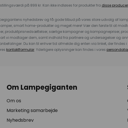
stillingsværdi på 899 kr. Kan ikke indløses for produkter fra
disse producen
pegigantens nyhedsbrev og få gode tilbud på vores store udvalg af lamp
llelamper, smart home-produkter og meget mere! Vær den første til at mo
der, produktprisnedsættelser, særlige kampagner og kampagnepriser, pro
nart vi modtager dem, samt indhold fra partnere og undersøgelser og 
efalinger. Du kan til enhver tid afmelde dig enten via linket, der findes i 
ores
kontaktformular
. Yderligere oplysninger kan findes i vores
persondatap
Om Lampegiganten
Om os
Marketing samarbejde
Nyhedsbrev