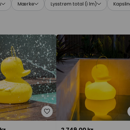
s
Mærke
Lysstrøm total (i lm)
Kapsli
kr.
2.749,00 kr.