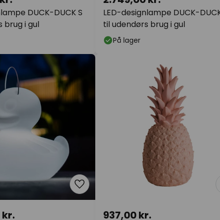
nlampe DUCK-DUCK S
LED-designlampe DUCK-DUCK
s brug i gul
til udendørs brug i gul
På lager
 kr.
937,00 kr.