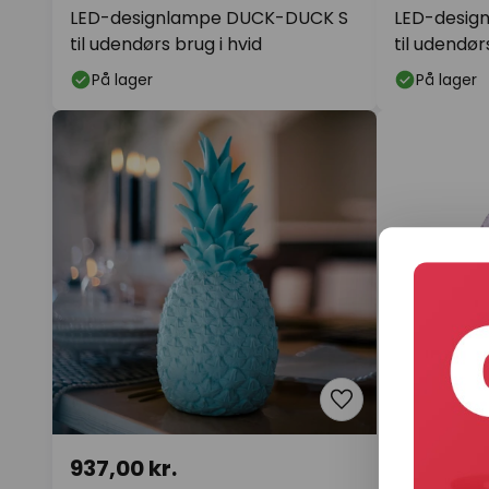
LED-designlampe DUCK-DUCK S
LED-desig
til udendørs brug i hvid
til udendør
På lager
På lager
937,00 kr.
937,00 k