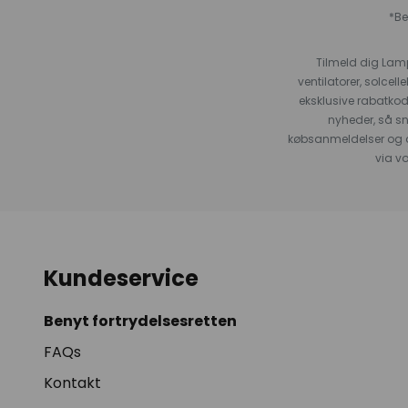
*Be
Tilmeld dig Lam
ventilatorer, solce
eksklusive rabatko
nyheder, så s
købsanmeldelser og anb
via v
Kundeservice
Benyt fortrydelsesretten
FAQs
Kontakt