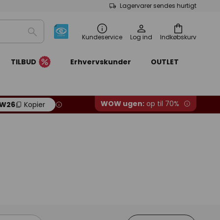
Lagervarer sendes hurtigt
Søg
Kundeservice
Log ind
Indkøbskurv
TILBUD
Erhvervskunder
OUTLET
WOW ugen:
op til 70%
W26
Kopier