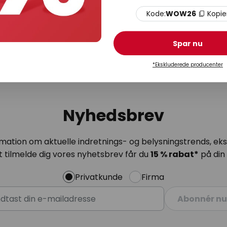
Light DAISY lamp LED-
Goodnight Light Pinacolada
Kode:
WOW26
Kopie
pe, syren
dekorationslampe gul RGBW
På lager
Spar nu
*Ekskluderede producenter
Nyhedsbrev
mation om aktuelle indretnings- og belysningstrends, eksk
 tilmelde dig vores nyhetsbrev får du
15 % rabat*
på din 
Privatkunde
Firma
Abonnér nu