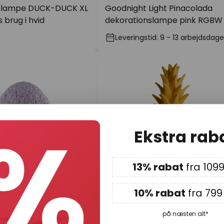
nlampe DUCK-DUCK XL
Goodnight Light Pinacolada
s brug i hvid
dekorationslampe pink RGBW
Leveringstid: 9 - 13 arbejdsdage
Ekstra rab
13% rabat
fra 1099
10% rabat
fra 799 
r.
937,00 kr.
på næsten alt*