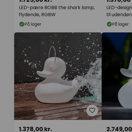
LED-pære BOBB the shark lamp,
LED-desig
flydende, RGBW
til udendør
På lager
På lager
1.378,00 kr.
2.749,00