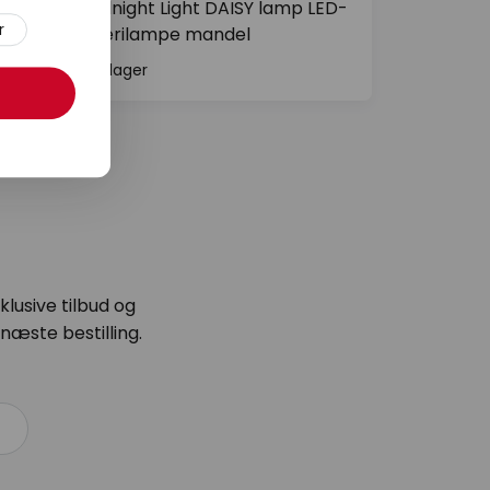
Goodnight Light DAISY lamp LED-
r
batterilampe mandel
På lager
lusive tilbud og
næste bestilling.