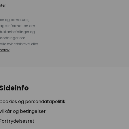
ter
.
er og armaturer,
dtage information om
duktanbefalinger og
anmodninger om
alle nyhedsbreve, eller
olitik
.
Sideinfo
Cookies og persondatapolitik
Vilkår og betingelser
Fortrydelsesret