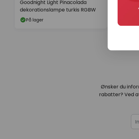
Goodnight Light Pinacolada
Goodnight 
dekorationslampe turkis RGBW
batterilam
På lager
På lager
Ønsker du infor
rabatter? Ved at