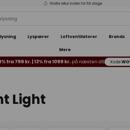
Gratis retur inden for 50 dage
lysning
Lyspærer
Loftventilatorer
Brands
Mere
% fra 799 kr. | 13% fra 1099 kr.
på næsten alt
Kode:
WO
t Light