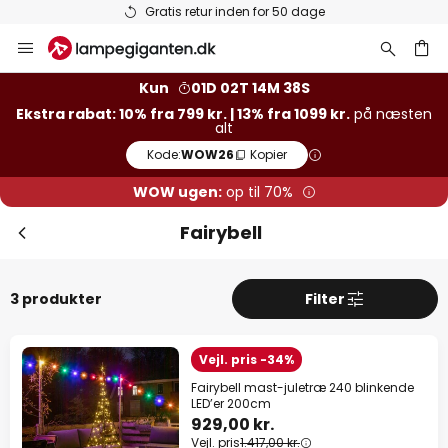
Gratis retur inden for 50 dage
Skip
to
Content
Kun
01D 02T 14M 38S
Ekstra rabat: 10% fra 799 kr. | 13% fra 1099 kr.
på næsten
alt
Kode:
WOW26
Kopier
WOW ugen:
op til 70%
Fairybell
3 produkter
Filter
Vejl. pris -34%
Fairybell mast-juletræ 240 blinkende
LED’er 200cm
929,00 kr.
Vejl. pris
1.417,00 kr.