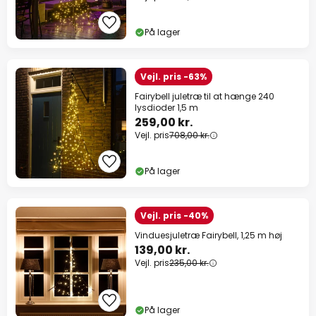
På lager
Vejl. pris -63%
Fairybell juletræ til at hænge 240
lysdioder 1,5 m
259,00 kr.
Vejl. pris
708,00 kr.
På lager
Vejl. pris -40%
Vinduesjuletræ Fairybell, 1,25 m høj
139,00 kr.
Vejl. pris
235,00 kr.
På lager