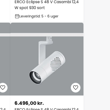
ERCO Eclipse S 48 V Casambi 12,4
W spot 930 sort
Leveringstid: 5 - 6 uger
6.496,00 kr.
2,4
ERCO Eclipse S 48 V Casambi 12,4