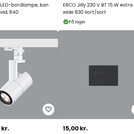
 LED-bordlampe, kan
ERCO Jilly 230 V BT 15 W extra
vid, 840
wide 830 sort/sort
På lager
 kr.
15,00 kr.