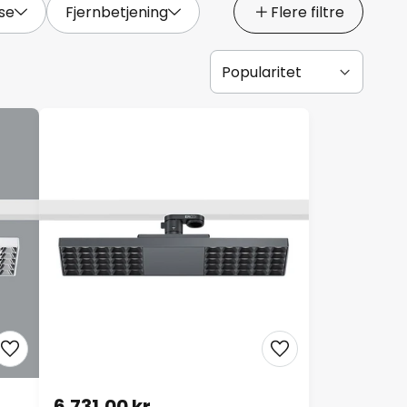
se
Fjernbetjening
Flere filtre
6.731,00 kr.