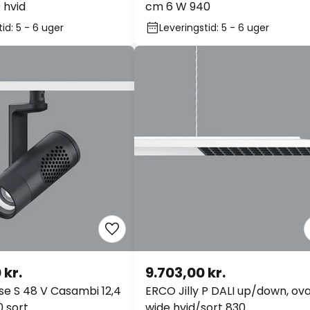
 hvid
cm 6 W 940
id: 5 - 6 uger
Leveringstid: 5 - 6 uger
 kr.
9.703,00 kr.
se S 48 V Casambi 12,4
ERCO Jilly P DALI up/down, ova
0 sort
wide hvid/sort 830