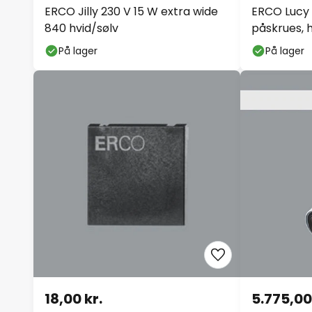
ERCO Jilly 230 V 15 W extra wide
ERCO Lucy
840 hvid/sølv
påskrues, h
På lager
På lager
18,00 kr.
5.775,00