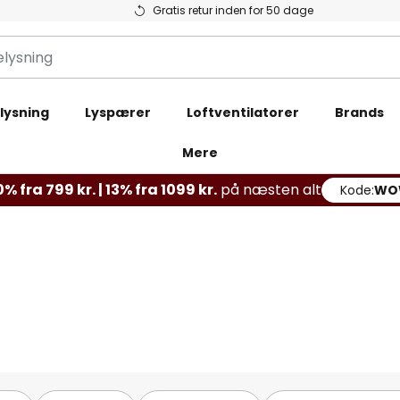
Gratis retur inden for 50 dage
lysning
Lyspærer
Loftventilatorer
Brands
Mere
% fra 799 kr. | 13% fra 1099 kr.
på næsten alt
Kode:
WO