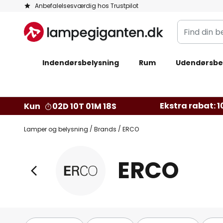
Skip
Anbefalelsesværdig hos Trustpilot
to
Find
Content
din
belysning
Indendørsbelysning
Rum
Udendørsbe
Ekstra rabat: 10
Kun
02D 10T 01M 17S
Lamper og belysning
Brands
ERCO
ERCO