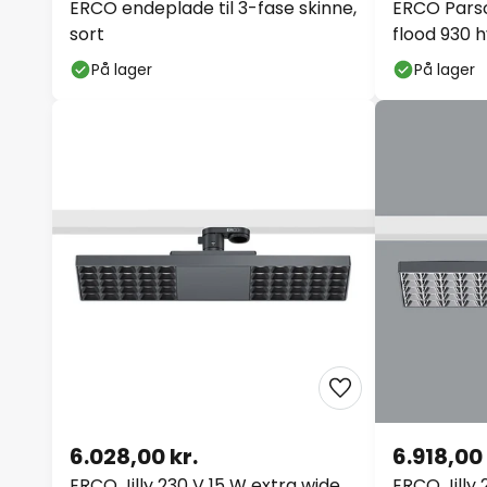
ERCO endeplade til 3-fase skinne,
ERCO Parsc
sort
flood 930 h
På lager
På lager
6.028,00 kr.
6.918,00 
ERCO Jilly 230 V 15 W extra wide
ERCO Jilly 