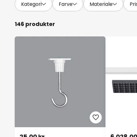
Kategori
Farve
Materiale
Pri
146 produkter
25,00 kr.
6.028,00