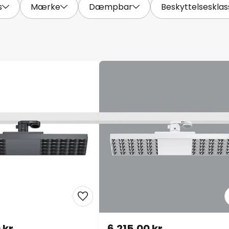
s
Mærke
Dæmpbar
Beskyttelsesklas
 kr.
6.215,00 kr.