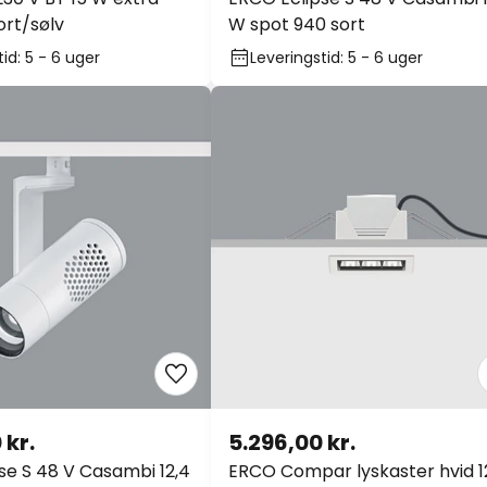
ort/sølv
W spot 940 sort
id: 5 - 6 uger
Leveringstid: 5 - 6 uger
 kr.
5.296,00 kr.
se S 48 V Casambi 12,4
ERCO Compar lyskaster hvid 1