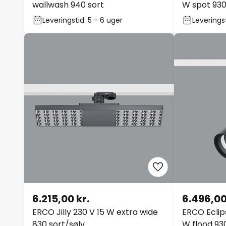
wallwash 940 sort
W spot 930
Leveringstid: 5 - 6 uger
Leveringst
6.215,00 kr.
6.496,00
ERCO Jilly 230 V 15 W extra wide
ERCO Eclip
830 sort/sølv
W flood 93