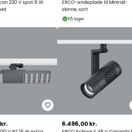
an 230 V spot 6 W
ERCO-endeplade til Minirail-
vid
skinne, sort
På lager
kr.
6.496,00 kr.
230 V BT 15 W extra
ERCO Eclipse S 48 V Casambi 1