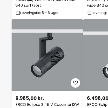
840 sort/sort
wide 840 s
Leveringstid: 5 - 6 uger
Leveringst
6.965,00 kr.
6.496,00
ERCO Eclipse S 48 V Casambi 12W
ERCO Eclip