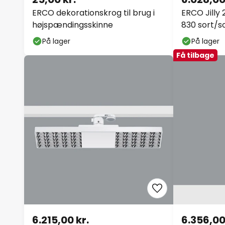
ERCO dekorationskrog til brug i
ERCO Jilly 
højspændingsskinne
830 sort/s
På lager
På lager
Få tilbage
6.215,00 kr.
6.356,00