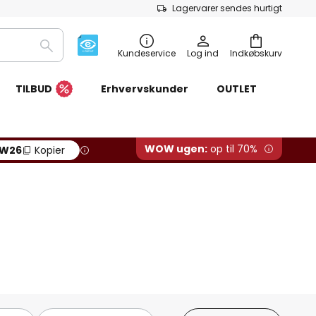
Lagervarer sendes hurtigt
Søg
Kundeservice
Log ind
Indkøbskurv
TILBUD
Erhvervskunder
OUTLET
WOW ugen:
op til 70%
W26
Kopier