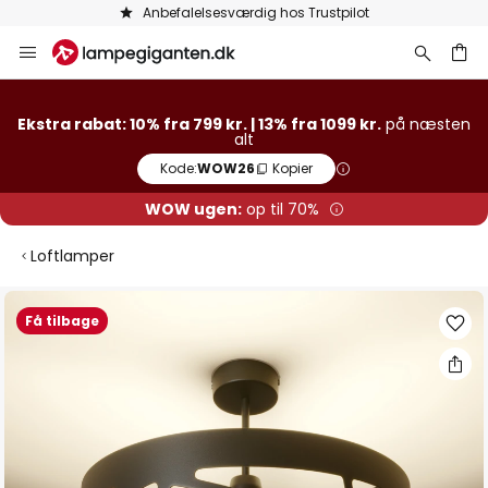
Anbefalelsesværdig hos Trustpilot
Skip
to
Content
Ekstra rabat: 10% fra 799 kr. | 13% fra 1099 kr.
på næsten
alt
Kode:
WOW26
Kopier
WOW ugen:
op til 70%
Loftlamper
Gå
Få tilbage
til
slutningen
af
billedgalleriet