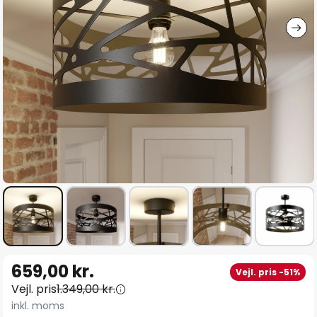
Gå
659,00 kr.
Vejl. pris -51%
til
Vejl. pris
1.349,00 kr.
starten
inkl. moms
af