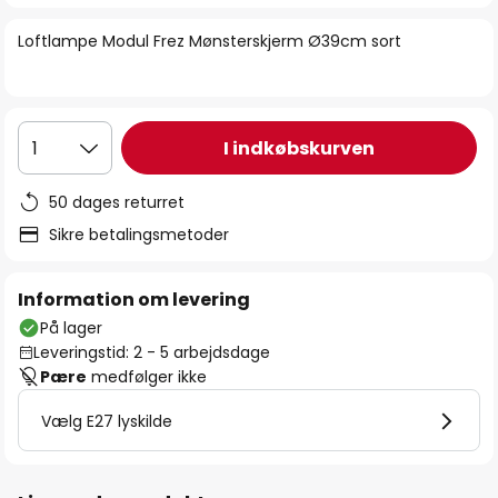
billedgalleriet
Loftlampe Modul Frez Mønsterskjerm Ø39cm sort
I indkøbskurven
1
50 dages returret
Sikre betalingsmetoder
Information om levering
På lager
Leveringstid: 2 - 5 arbejdsdage
Pære
medfølger ikke
Vælg E27 lyskilde