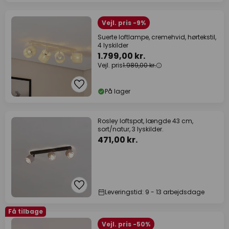
Vejl. pris -9%
Suerte loftlampe, cremehvid, hørtekstil,
4 lyskilder
1.799,00 kr.
Vejl. pris
1.989,00 kr.
På lager
Rosley loftspot, længde 43 cm,
sort/natur, 3 lyskilder.
471,00 kr.
Leveringstid: 9 - 13 arbejdsdage
Få tilbage
Vejl. pris -50%