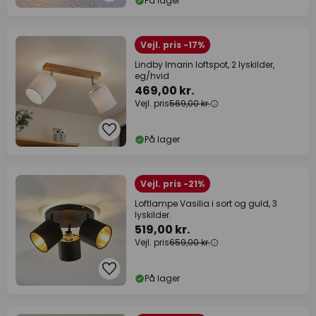
På lager
Vejl. pris -17%
Lindby Imarin loftspot, 2 lyskilder,
eg/hvid
469,00 kr.
Vejl. pris
569,00 kr.
På lager
Vejl. pris -21%
Loftlampe Vasilia i sort og guld, 3
lyskilder.
519,00 kr.
Vejl. pris
659,00 kr.
På lager