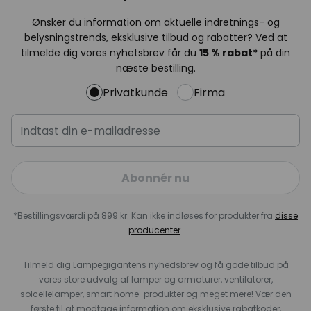
Ønsker du information om aktuelle indretnings- og
belysningstrends, eksklusive tilbud og rabatter? Ved at
tilmelde dig vores nyhetsbrev får du
15 % rabat*
på din
næste bestilling.
Privatkunde
Firma
Abonnér nu
*Bestillingsværdi på 899 kr. Kan ikke indløses for produkter fra
disse
producenter
.
Tilmeld dig Lampegigantens nyhedsbrev og få gode tilbud på
vores store udvalg af lamper og armaturer, ventilatorer,
solcellelamper, smart home-produkter og meget mere! Vær den
første til at modtage information om eksklusive rabatkoder,