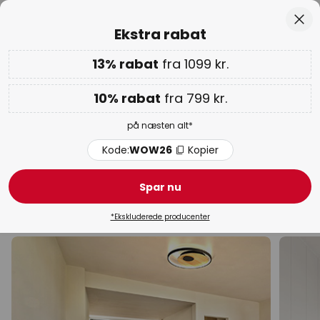
Anbefalelsesværdig hos Trustpilot
Skip
Luk
Ekstra rabat
to
Content
13% rabat
fra 1099 kr.
Kun
02D 14T 32M 05S
Ekstra rabat: 10% fra 799 kr. | 13% fra 1099 kr.
på næsten
alt
10% rabat
fra 799 kr.
Kode:
WOW26
Kopier
på næsten alt*
WOW ugen:
op til 70%
Kode:
WOW26
Kopier
Philips Hue loftlamper
Spar nu
Designlamper
Moderne loftlamper
Loftlamper klass
*Ekskluderede producenter