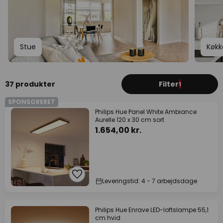
Stue
Køkk
37 produkter
Filter
1
SPONSORERET
Philips Hue Panel White Ambiance
Aurelle 120 x 30 cm sort
1.654,00 kr.
Leveringstid: 4 - 7 arbejdsdage
Philips Hue Enrave LED-loftslampe 55,1
cm hvid